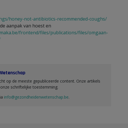
ungs/honey-not-antibiotics-recommended-coughs/
j de aanpak van hoest en
maka.be/frontend/files/publications/files/omgaan-
f
 Wetenschap
ht op de meeste gepubliceerde content. Onze artikels
nze schriftelijke toestemming.
via
info@gezondheidenwetenschap.be
.