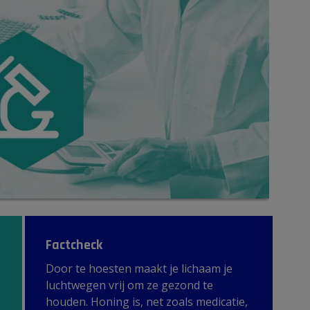
Factcheck
Door te hoesten maakt je lichaam je
luchtwegen vrij om ze gezond te
houden. Honing is, net zoals medicatie,