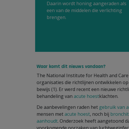
Daarin wordt honing aangeraden als
een van de middelen die verlichting
brengen.
Waar komt dit nieuws vandaan?
The National Institute for Health and Care
organisaties die richtlijnen ontwikkelen o
bewijs (1). Er werd recent een nieuwe rich
behandeling van
acute hoest
klachten.
De aanbevelingen raden het
gebruik van a
mensen met
acute hoest
, noch bij
bronchit
aanhoudt
. Onderzoek heeft aangetoond dat
voorkomende oorzaken van luchtweginfecti