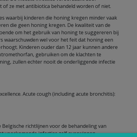
 of ze met antibiotica behandeld worden of niet.
es waarbij kinderen die honing kregen minder vaak
eren die geen honing kregen. De kwaliteit van de
doende om het gebruik van honing te suggereren bij
rs waarschuwden wel voor het feit dat honing een
 verhoogt. Kinderen ouder dan 12 jaar kunnen andere
extromethorfan, gebruiken om de klachten te
ning, zullen echter nooit de onderliggende infectie
xcellence. Acute cough (including acute bronchitis):
e Belgische richtlijnen voor de behandeling van
st voorkomende infecties zelf overwinnen.