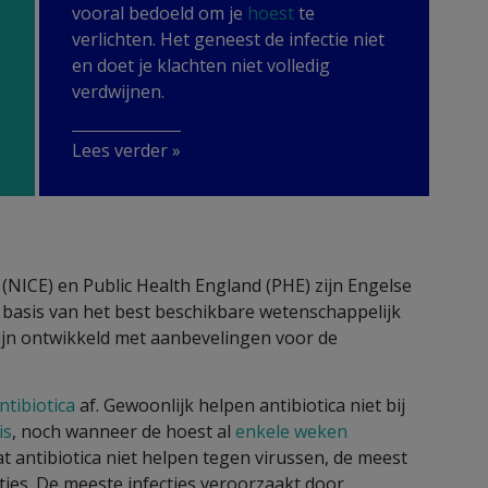
vooral bedoeld om je
hoest
te
verlichten. Het geneest de infectie niet
en doet je klachten niet volledig
verdwijnen.
Lees verder »
 (NICE) en Public Health England (PHE) zijn Engelse
p basis van het best beschikbare wetenschappelijk
tlijn ontwikkeld met aanbevelingen voor de
ntibiotica
af. Gewoonlijk helpen antibiotica niet bij
is
, noch wanneer de
hoest al
enkele weken
 antibiotica niet helpen tegen virussen, de meest
es. De meeste infecties veroorzaakt door