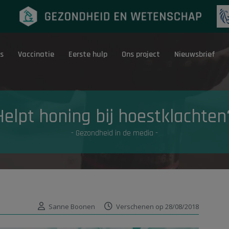
s
Vaccinatie
Eerste hulp
Ons project
Nieuwsbrief
Eerste hulp
G
Helpt honing bij hoestklachten
- Gezondheid in de media -
Sanne Boonen
Verschenen op 28/08/2018