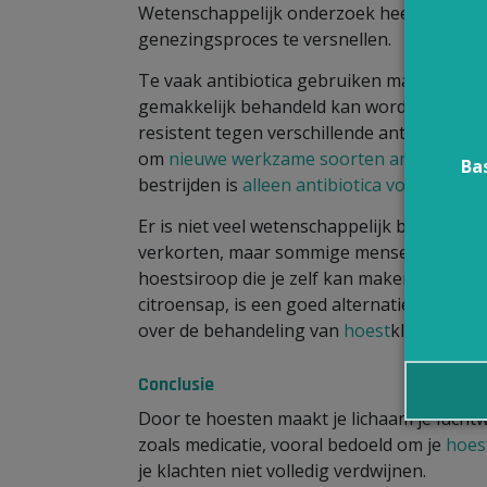
Wetenschappelijk onderzoek heeft aangeto
genezingsproces te versnellen.
Te vaak antibiotica gebruiken maakt bacter
gemakkelijk behandeld kan worden groter wo
resistent tegen verschillende antibiotica, 
om
nieuwe werkzame soorten antibiotica
t
Ba
bestrijden is
alleen antibiotica voorschrijve
Er is niet veel wetenschappelijk bewijs da
verkorten, maar sommige mensen ervaren h
hoestsiroop die je zelf kan maken door 2
citroensap, is een goed alternatief voor d
over de behandeling van
hoest
klachten vin
Conclusie
Door te hoesten maakt je lichaam je lucht
zoals medicatie, vooral bedoeld om je
hoes
je klachten niet volledig verdwijnen.