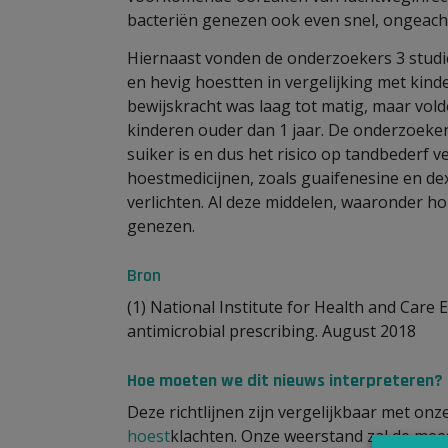
bacteriën genezen ook even snel, ongeacht
Hiernaast vonden de onderzoekers 3 studi
en hevig hoestten in vergelijking met kind
bewijskracht was laag tot matig, maar vol
kinderen ouder dan 1 jaar. De onderzoeke
suiker is en dus het risico op tandbederf
hoestmedicijnen, zoals guaifenesine en d
verlichten. Al deze middelen, waaronder ho
genezen.
Bron
(1) National Institute for Health and Care E
antimicrobial prescribing. August 2018
Hoe moeten we dit nieuws interpreteren?
Deze richtlijnen zijn vergelijkbaar met onz
hoest
klachten. Onze weerstand zal de mee