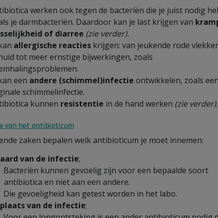
tibiotica werken ook tegen de bacteriën die je juist nodig he
als je darmbacteriën. Daardoor kan je last krijgen van
kram
sselijkheid of diarree
(zie verder
).
 kan
allergische reacties
krijgen: van jeukende rode vlekke
 huid tot meer ernstige bijwerkingen, zoals
emhalingsproblemen.
 kan een
andere (schimmel)infectie
ontwikkelen, zoals ee
ginale schimmelinfectie.
tibiotica kunnen
resistentie
in de hand werken
(zie verder)
.
e van het antibioticum
ende zaken bepalen welk antibioticum je moet innemen:
aard van de infectie
;
Bacteriën kunnen gevoelig zijn voor een bepaalde soort
antibiotica en niet aan een andere.
Die gevoeligheid kan getest worden in het labo.
plaats van de infectie
;
Voor een longontsteking is een ander antibioticum nodig 