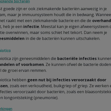
makende bacteriën
t goede zijn er ook ziekmakende bacteriën aanwezig in je
aam, maar je immuunsysteem houdt die in bedwang. Wanneer
et raakt met een ziekmakende bacterie en die de
overhand
gt, heb je een
infectie
. Meestal kan je eigen afweersysteem 
ctie overwinnen, maar soms schiet het tekort. Dan neem je
eesmiddelen
in die de bacteriën kunnen uitschakelen.
iotica
biotica zijn geneesmiddelen die
bacteriële infecties
kunne
andelen of voorkomen
. Ze kunnen ofwel de bacterie doden
l de groei ervan remmen.
biotica hebben
geen nut bij infecties veroorzaakt door
ssen
, zoals een verkoudheid, buikgriep of griep. Ze werken 
infecties veroorzaakt door bacteriën, zoals een blaasontstek
en longontsteking (pneumonie).
rkingen