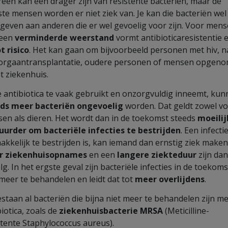
reen kan een drager zijn van resistente bacteriën, maar de
te mensen worden er niet ziek van. Je kan die bacteriën wel
geven aan anderen die er wel gevoelig voor zijn. Voor men
 een
verminderde weerstand
vormt antibioticaresistentie 
t risico
. Het kan gaan om bijvoorbeeld personen met hiv, n
orgaantransplantatie, oudere personen of mensen opgen
et ziekenhuis.
je antibiotica te vaak gebruikt en onzorgvuldig inneemt, ku
ds meer bacteriën ongevoelig
worden. Dat geldt zowel v
en als dieren. Het wordt dan in de toekomst steeds
moeilij
uurder om bacteriële infecties te bestrijden
. Een infecti
akkelijk te bestrijden is, kan iemand dan ernstig ziek maken
r ziekenhuisopnames
en een
langere ziekteduur
zijn dan
lg. In het ergste geval zijn bacteriële infecties in de toekoms
 meer te behandelen en leidt dat tot
meer overlijdens
.
estaan al bacteriën die bijna niet meer te behandelen zijn me
biotica, zoals de
ziekenhuisbacterie MRSA
(Meticilline-
stente Staphylococcus aureus).