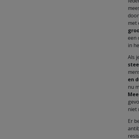
Iede
mees
door
met
groo
een 
in h
Als 
stee
mens
en d
nu m
Mee
gevo
niet
Er b
anti
resi