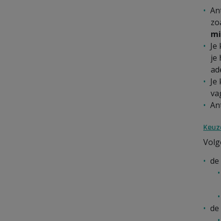
An
zo
mi
Je
je
ad
Je
va
An
Keuz
Volg
de
de