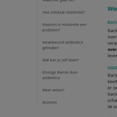
Waa
Hoe ontstaat resistentie?
Bact
Waarom is resistentie een
probleem?
Bact
over
Verantwoord antibiotica
vera
gebruiken
over
leve
Wat kan je zelf doen?
Voord
Ernstige diarree door
Bact
antibiotica
keel
er z
Meer weten?
bact
scha
Bronnen
de v