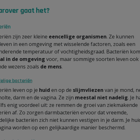
rover gaat het?
eriën
eriën zijn zeer kleine
eencellige organismen
. Ze kunnen
leven in een omgeving met wisselende factoren, zoals een
nderende temperatuur of vochtigheidsgraad. Bacteriën ko
al in de omgeving
voor, maar sommige soorten leven ook
nde wezens zoals
de mens
.
elige bacteriën
eriën leven op je
huid
en op de
slijmvliezen
van je mond, n
holte, darm en de vagina. Ze zijn
meestal niet nadelig
. Je h
elfs enig voordeel uit: ze remmen de groei van ziekmakende
eriën af. Zo zorgen darmbacteriën ervoor dat vreemde,
delijke bacteriën zich niet kunnen vestigen in je darm. Je hui
agina worden op een gelijkaardige manier beschermd.