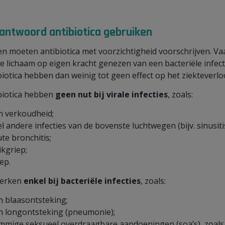
antwoord antibiotica gebruiken
en moeten antibiotica met voorzichtigheid voorschrijven. Va
je lichaam op eigen kracht genezen van een bacteriële infect
biotica hebben dan weinig tot geen effect op het ziekteverlo
biotica hebben
geen nut bij virale infecties
, zoals:
n verkoudheid;
l andere infecties van de bovenste luchtwegen (bijv. sinusitis
te bronchitis;
ikgriep;
ep.
werken
enkel bij bacteriële infecties
, zoals:
n blaasontsteking;
n longontsteking (pneumonie);
mmige seksueel overdraagbare aandoeningen (soa’s), zoals