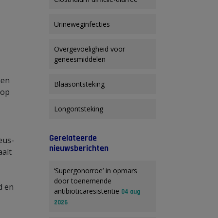
Urineweginfecties
Overgevoeligheid voor
geneesmiddelen
men
Blaasontsteking
 op
Longontsteking
Gerelateerde
eus-
nieuwsberichten
aalt
‘Supergonorroe’ in opmars
door toenemende
d en
antibioticaresistentie
04 aug
2026