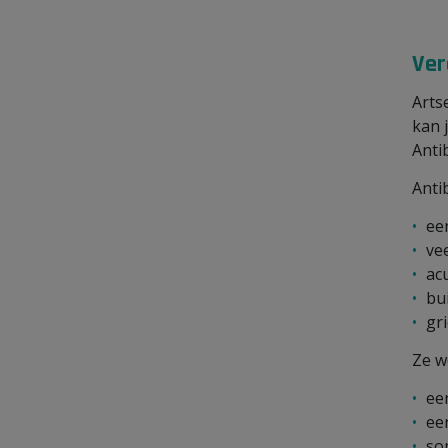
Ver
Arts
kan 
Anti
Anti
ee
vee
acu
bu
gri
Ze 
ee
ee
so