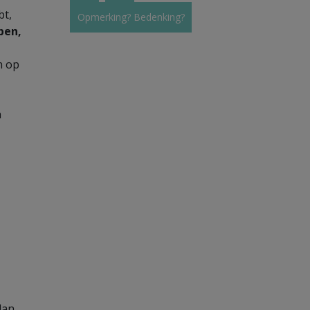
bt,
Opmerking? Bedenking?
pen,
n op
n
dan