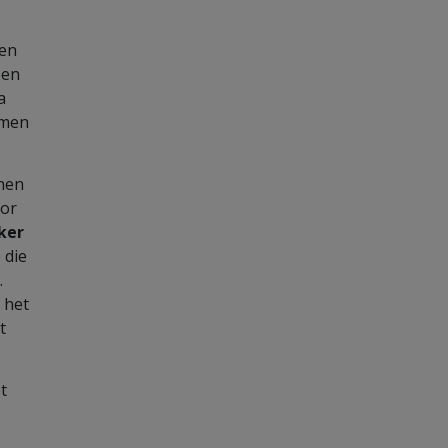
sen
een
a
omen
nnen
oor
ker
e die
.
 het
t
t