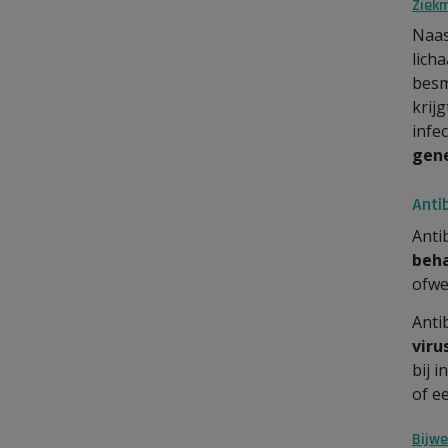
Ziek
Naas
lich
besm
krij
infe
gen
Antib
Anti
beh
ofwe
Anti
viru
bij 
of e
Bijwe