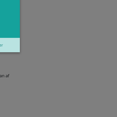
Veel
a. Ze
tie
er
an af