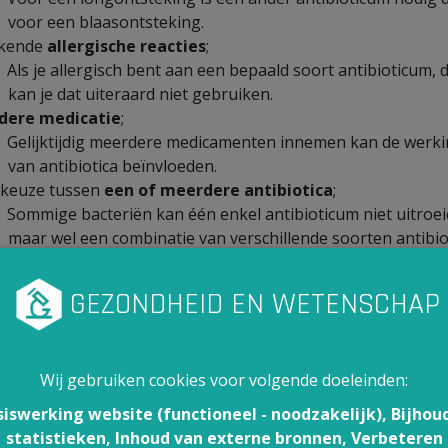
voor een blaasontsteking.
kende
allergische reacties
;
Als je allergisch bent aan een bepaald soort antibioticum, 
kan je dat uiteraard niet gebruiken.
dere medicatie
;
Gelijktijdig meerdere medicamenten innemen kan de werk
van antibiotica beïnvloeden.
 keuze tussen
een of meerdere antibiotica
;
Sommige bacteriën kan één enkel antibioticum niet uitroei
maar wel een combinatie van verschillende soorten antibiot
eigen weerbaarheid
tegen infecties.
 ontstaat resistentie?
ntroductie van
penicilline
rond 1940 betekende een grote
Wij gebruiken cookies voor volgende doeleinden:
ekeer in de geneeskunde
. Het antibioticum kon veel infec
siswerking website (functioneel - noodzakelijk), Bijhou
winnen, en er werd gedacht dat het die infectieziekten ook 
statistieken, Inhoud van externe bronnen, Verbeteren
oeien. Antibiotica werden beschouwd als wondermiddelen.