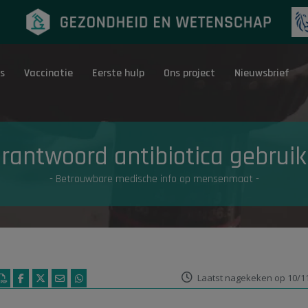
s
Vaccinatie
Eerste hulp
Ons project
Nieuwsbrief
Eerste hulp
G
rantwoord antibiotica gebrui
- Betrouwbare medische info op mensenmaat -
Laatst nagekeken op 10/1