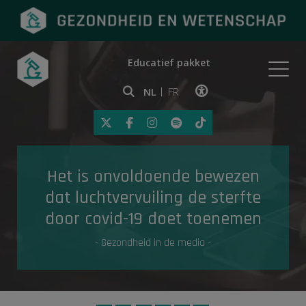
Educatief pakket
Onderwerpen
NL
FR
Klik op deze link om toegankelij
Eerste hulp
Het is onvoldoende bewezen
Gezondheid in de media
dat luchtvervuiling de sterfte
door covid-19 doet toenemen
- Gezondheid in de media -