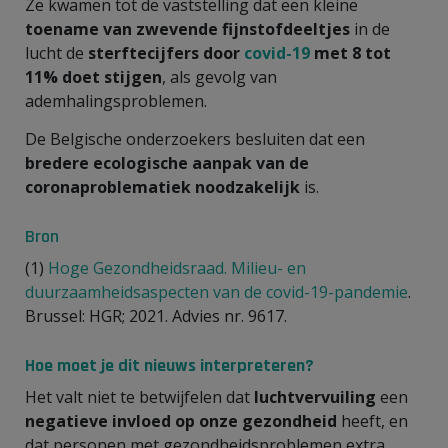
Ze kwamen tot de vaststelling dat een kleine
toename van zwevende fijnstofdeeltjes
in de
lucht de
sterftecijfers door
covid-19
met 8 tot
11% doet stijgen
, als gevolg van
ademhalingsproblemen.
De Belgische onderzoekers besluiten dat een
bredere ecologische aanpak van de
coronaproblematiek noodzakelijk
is.
Bron
(1)
Hoge Gezondheidsraad. Milieu- en
duurzaamheidsaspecten van de covid-19-pandemie
.
Brussel: HGR; 2021. Advies nr. 9617.
Hoe moet je dit nieuws interpreteren?
Het valt niet te betwijfelen dat
luchtvervuiling
een
negatieve invloed
op onze gezondheid
heeft, en
dat personen met gezondheidsproblemen extra