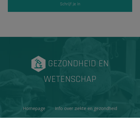
GEZONDHEID EN
WETENSCHAP
Homepage
Info over ziekte en gezondheid
Factchecks
Ons project
Contacteer ons
Disclaimer & Copyright
Privacy