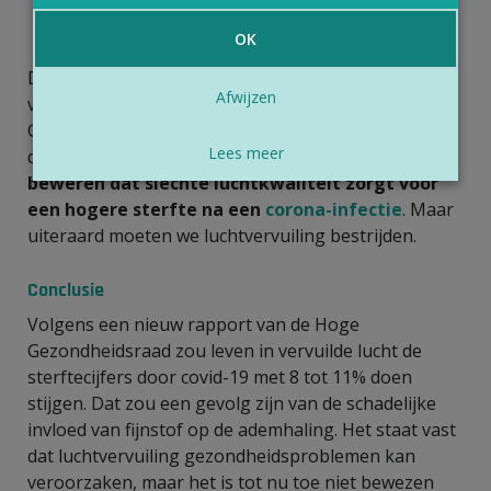
sterfterisico door covid-19 zijn
overgewicht
,
roken
en
ongezonde eet- en leefgewoonten
.
OK
De impact van
luchtvervuiling
evalueren tussen die
Afwijzen
veelheid aan invloeden, is helemaal niet eenvoudig.
Gezien de kwaliteit van de studies in het rapport van
Lees meer
de Hoge Gezondheidsraad, is het
voorbarig om te
beweren dat slechte luchtkwaliteit zorgt voor
een hogere sterfte na een
corona-infectie
. Maar
uiteraard moeten we luchtvervuiling bestrijden.
Conclusie
Volgens een nieuw rapport van de Hoge
Gezondheidsraad zou leven in vervuilde lucht de
sterftecijfers door covid-19 met 8 tot 11% doen
stijgen. Dat zou een gevolg zijn van de schadelijke
invloed van fijnstof op de ademhaling. Het staat vast
dat luchtvervuiling gezondheidsproblemen kan
veroorzaken, maar het is tot nu toe niet bewezen