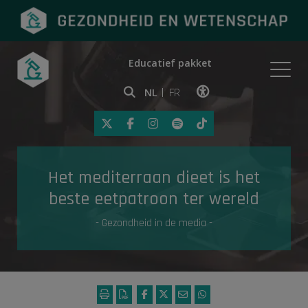
Educatief pakket
Onderwerpen
NL
FR
Klik op deze link om toegankelij
Eerste hulp
Het mediterraan dieet is het
Gezondheid in de media
beste eetpatroon ter wereld
- Gezondheid in de media -