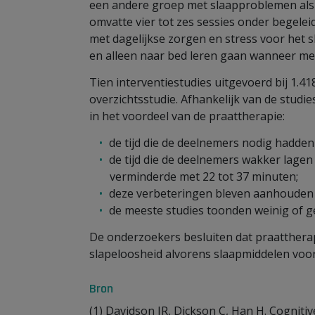
een andere groep met slaapproblemen als
omvatte vier tot zes sessies onder begele
met dagelijkse zorgen en stress voor het
en alleen naar bed leren gaan wanneer me
Tien interventiestudies uitgevoerd bij 1
overzichtsstudie. Afhankelijk van de studi
in het voordeel van de praattherapie:
de tijd die de deelnemers nodig hadden
de tijd die de deelnemers wakker lagen
verminderde met 22 tot 37 minuten;
deze verbeteringen bleven aanhouden 
de meeste studies toonden weinig of ge
De onderzoekers besluiten dat praattherapi
slapeloosheid alvorens slaapmiddelen voor 
Bron
(1) Davidson JR, Dickson C, Han H. Cogniti