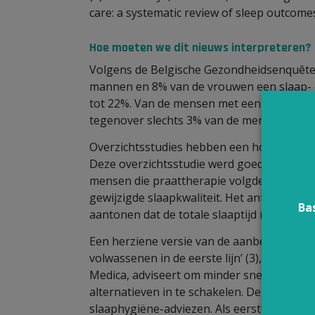
care: a systematic review of sleep outcomes.
Hoe moeten we dit nieuws interpreteren?
Volgens de Belgische Gezondheidsenquête
mannen en 8% van de vrouwen een slaap- en 
tot 22%. Van de mensen met een lager dip
tegenover slechts 3% van de mensen met 
Overzichtsstudies hebben een hogere wet
Deze overzichtsstudie werd goed uitgevoer
mensen die praattherapie volgden zich ov
gewijzigde slaapkwaliteit. Het antwoord op
Ba
aantonen dat de totale slaaptijd niet veran
Een herziene versie van de aanbeveling ‘A
volwassenen in de eerste lijn’ (3), ontwi
Medica, adviseert om minder snel slaap- e
alternatieven in te schakelen. De aanbeve
slaaphygiëne-adviezen. Als eerste stap ra