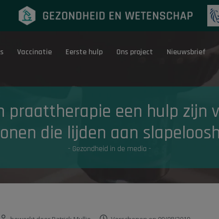
s
Vaccinatie
Eerste hulp
Ons project
Nieuwsbrief
Eerste hulp
G
 praattherapie een hulp zijn 
onen die lijden aan slapeloos
- Gezondheid in de media -