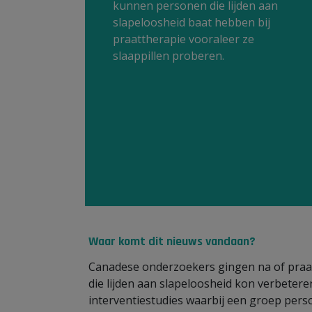
kunnen personen die lijden aan
slapeloosheid baat hebben bij
praattherapie vooraleer ze
slaappillen proberen.
Waar komt dit nieuws vandaan?
Canadese onderzoekers gingen na of praat
die lijden aan slapeloosheid kon verbetere
interventiestudies waarbij een groep per