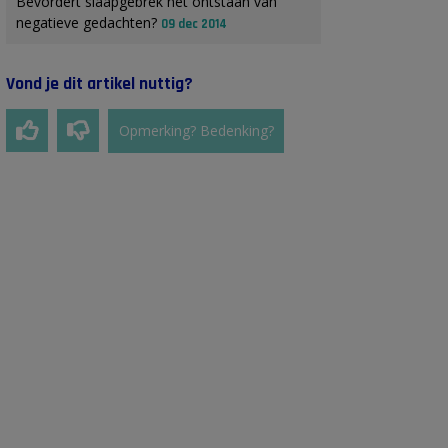
Bevordert slaapgebrek het ontstaan van
negatieve gedachten?
09 dec 2014
Vond je dit artikel nuttig?
Opmerking? Bedenking?