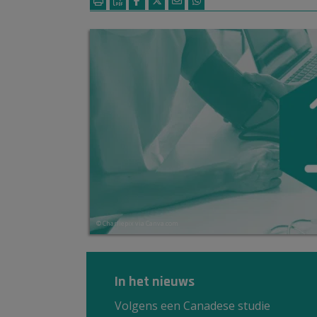
© Charliepix via Canva.com
In het nieuws
Volgens een Canadese studie