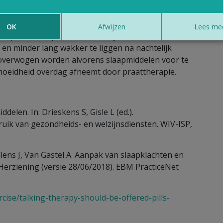
OK
Afwijzen
Lees me
at praattherapie mensen die lijden aan
n en minder lang wakker te liggen na nachtelijk
 overwogen worden alvorens slaapmiddelen voor te
ermoeidheid overdag afneemt door praattherapie.
elen. In: Drieskens S, Gisle L (ed.).
uik van gezondheids- en welzijnsdiensten. WIV-ISP,
llens J, Van Gastel A. Aanpak van slaapklachten en
. Herziening (versie 28/06/2018). EBM PracticeNet
cise/talking-therapy-should-be-offered-pills-