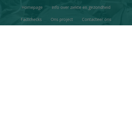
Homepage
Info over ziekte en gezondheid
Factchecks
Ons project
Contacteer ons
Disclaimer & Copyright
Privacy
© Copyright 2026 | Gezondheid en Wetenschap • Alle
rechten voorbehouden
Webdesign
&
website ontwikkeling
door
Zenjoy in Leuven
•
Powered by Nimbu