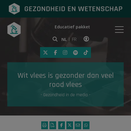
Educatief pakket
Onderwerpen
NL
FR
Klik op deze link om toegankelij
Eerste hulp
Wit vlees is gezonder dan veel
Gezondheid in de media
rood vlees
- Gezondheid in de media -