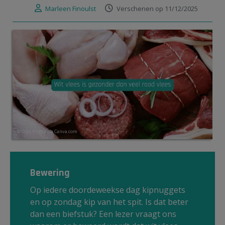
Marleen Finoulst
Verschenen op 11/12/2025
© Olga Kriger via Canva.com
Bewering
Op iedere doordeweekse dag kipnuggets
en op zondag kip van het spit. Is dat beter
dan een biefstuk? Een lezer vraagt ons