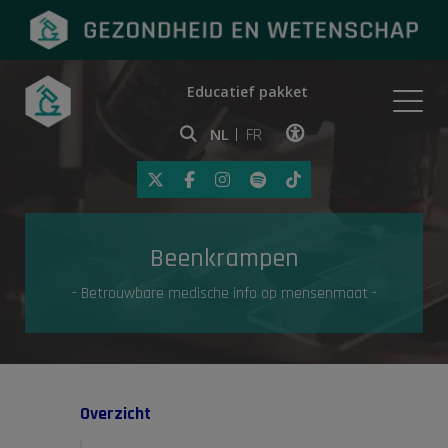
Educatief pakket
Onderwerpen
NL
FR
Klik op deze link om toegankelij
Eerste hulp
Beenkrampen
Gezondheid in de media
- Betrouwbare medische info op mensenmaat -
Overzicht