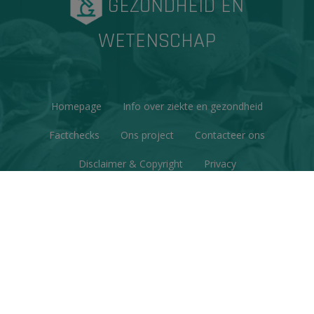
GEZONDHEID EN
WETENSCHAP
Homepage
Info over ziekte en gezondheid
Factchecks
Ons project
Contacteer ons
Disclaimer & Copyright
Privacy