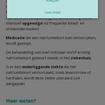
In geval van
ernstige klachten
Afwijzen
(bewustzijnsverlies,
epileptische aanval,…) zal de arts je dringend
behandelen met een
infuus
met een
Lees meer
natriumchlorideoplossing. De behandeling wordt
intensief
opgevolgd
via frequente bloed- en
urineonderzoeken.
Medicatie
die een natriumtekort kan veroorzaken,
wordt gestopt.
De behandeling van snel ontstaan en/of ernstig
natriumtekort gebeurt steeds in het
ziekenhuis
.
Is er een
onderliggende ziekte
die het
natriumtekort veroorzaakt, zoals levercirrose of
hartfalen, wordt deze ziekte uiteraard ook
aangepakt.
Meer weten?