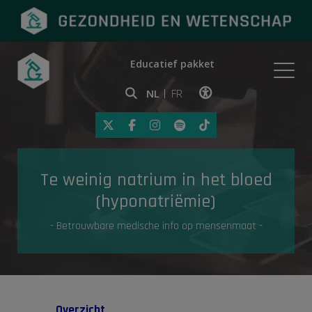
Educatief pakket
Onderwerpen
NL
FR
Klik op deze link om toegankelij
Eerste hulp
Te weinig natrium in het bloed
Gezondheid in de media
(hyponatriëmie)
- Betrouwbare medische info op mensenmaat -
Overzicht