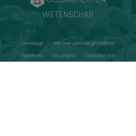
WETENSCHAP
Homepage
Info over ziekte en gezondheid
Factchecks
Ons project
Contacteer ons
Disclaimer & Copyright
Privacy