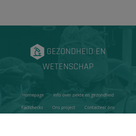
GEZONDHEID EN
WETENSCHAP
Homepage
Info over ziekte en gezondheid
Factchecks
Ons project
Contacteer ons
Disclaimer & Copyright
Privacy