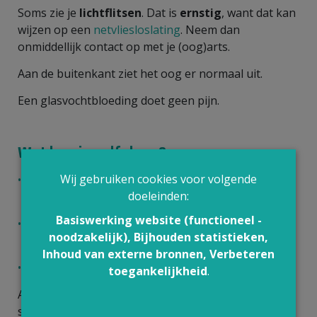
Soms zie je
lichtflitsen
. Dat is
ernstig
, want dat kan
wijzen op een
netvliesloslating
. Neem dan
onmiddellijk contact op met je (oog)arts.
Aan de buitenkant ziet het oog er normaal uit.
Een glasvochtbloeding doet geen pijn.
Wat kan je zelf doen?
Wij gebruiken cookies voor volgende
Heb je
plots ernstige problemen met je zicht
doeleinden:
aan één oog
?
Basiswerking website (functioneel -
Zie je bijvoorbeeld een
waas,
dikke slierten,
noodzakelijk), Bijhouden statistieken,
donkere wolken of lichtflitsen
?
Inhoud van externe bronnen, Verbeteren
Ga dan
onmiddellijk naar je huisarts
.
toegankelijkheid
.
Als je huisarts aan een glasvochtbloeding denkt,
stuurt die je met spoed naar een
oogarts: