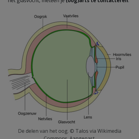
het glasvocht, meteen je
(oog)arts te contacteren
.
De delen van het oog. © Talos via Wikimedia
Commons. Aangepast.