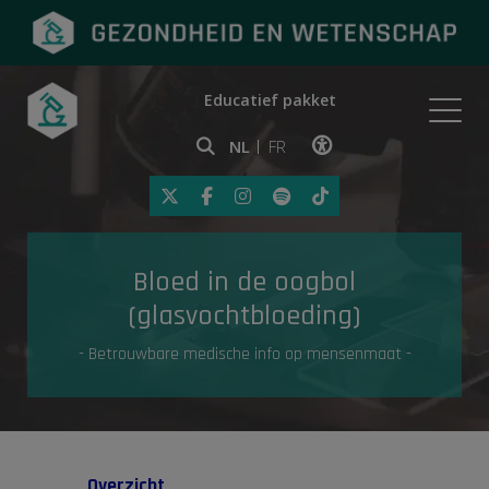
Educatief pakket
Onderwerpen
NL
FR
Klik op deze link om toegankelij
Eerste hulp
Bloed in de oogbol
Gezondheid in de media
(glasvochtbloeding)
- Betrouwbare medische info op mensenmaat -
Overzicht