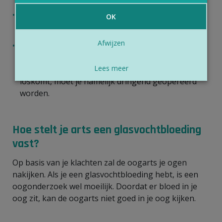
Is een
oogletsel
de oorzaak van de bloeding? Dan
OK
stuurt je arts je
onmiddellijk
naar een oogarts
.
Afwijzen
Ook in de meeste andere gevallen moet je binnen
de 24 uur bij een oogarts langs. Die gaat na of er
Lees meer
sprake is van een
netvliesloslating
. Als je netvlies
loskomt, moet je namelijk dringend geopereerd
worden.
Hoe stelt je arts een glasvochtbloeding
vast?
Op basis van je klachten zal de oogarts je ogen
nakijken. Als je een glasvochtbloeding hebt, is een
oogonderzoek wel moeilijk. Doordat er bloed in je
oog zit, kan de oogarts niet goed in je oog kijken.