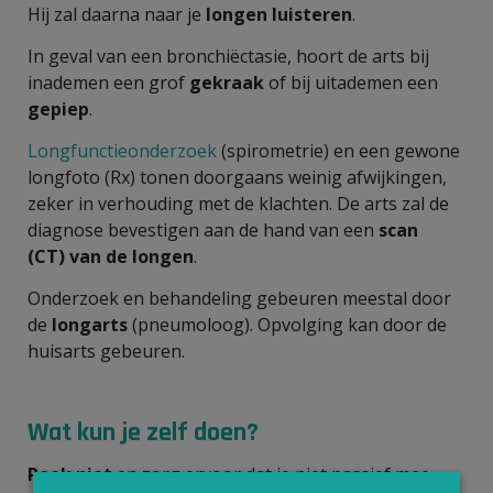
Hij zal daarna naar je
longen luisteren
.
In geval van een bronchiëctasie, hoort de arts bij
inademen een grof
gekraak
of bij uitademen een
gepiep
.
Longfunctieonderzoek
(spirometrie) en een gewone
longfoto (Rx) tonen doorgaans weinig afwijkingen,
zeker in verhouding met de klachten. De arts zal de
diagnose bevestigen aan de hand van een
scan
(CT) van de longen
.
Onderzoek en behandeling gebeuren meestal door
de
longarts
(pneumoloog). Opvolging kan door de
huisarts gebeuren.
Wat kun je zelf doen?
Rook niet
en zorg ervoor dat je niet passief mee