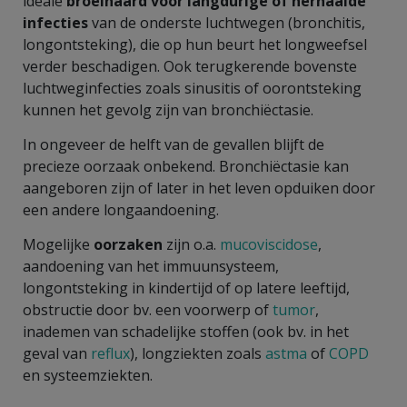
ideale
broeihaard voor langdurige of herhaalde
infecties
van de onderste luchtwegen (bronchitis,
longontsteking), die op hun beurt het longweefsel
verder beschadigen. Ook terugkerende bovenste
luchtweginfecties zoals sinusitis of oorontsteking
kunnen het gevolg zijn van bronchiëctasie.
In ongeveer de helft van de gevallen blijft de
precieze oorzaak onbekend. Bronchiëctasie kan
aangeboren zijn of later in het leven opduiken door
een andere longaandoening.
Mogelijke
oorzaken
zijn o.a.
mucoviscidose
,
aandoening van het immuunsysteem,
longontsteking in kindertijd of op latere leeftijd,
obstructie door bv. een voorwerp of
tumor
,
inademen van schadelijke stoffen (ook bv. in het
geval van
reflux
), longziekten zoals
astma
of
COPD
en systeemziekten.