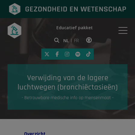
Educatief pakket
Onderwerpen
NL
FR
Klik op deze link om toegankelij
Eerste hulp
Verwijding van de lagere
Gezondheid in de media
luchtwegen (bronchiëctasieën)
- Betrouwbare medische info op mensenmaat -
Overzicht