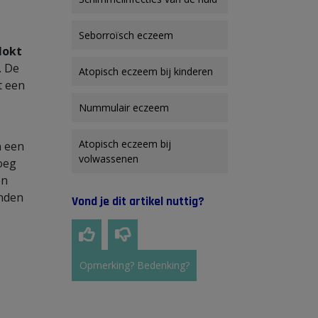
Seborroïsch eczeem
lokt
. De
Atopisch eczeem bij kinderen
t een
Nummulair eczeem
Atopisch eczeem bij
n een
volwassenen
oeg
en
anden
Vond je dit artikel nuttig?
Opmerking? Bedenking?