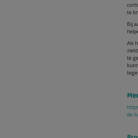
cort
te b
Bij 
help
Als 
ziek
te g
kunn
tege
Mee
http
de-h
Bro