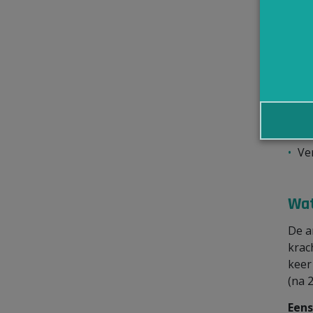
Wat
Een
word
Ve
Dr
ha
Ve
Wat
De a
krac
keer
(na 
Eens