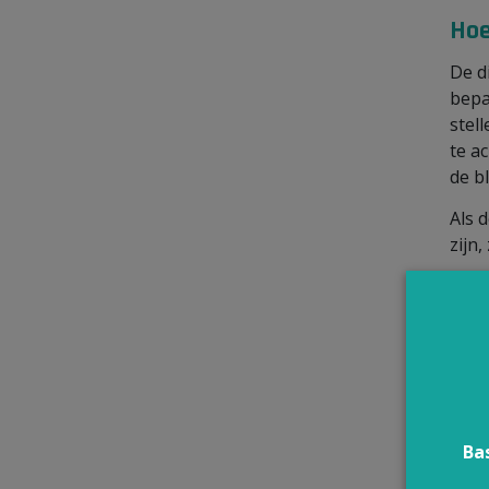
Hoe
De d
bepa
stel
te a
de bl
Als 
zijn
Een
micr
Om
huid
bepa
met 
Ba
extr