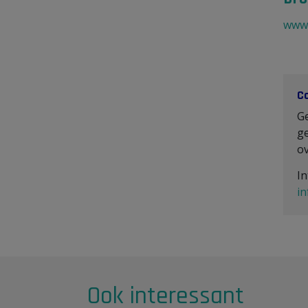
www.
C
G
ge
o
In
i
Ook interessant