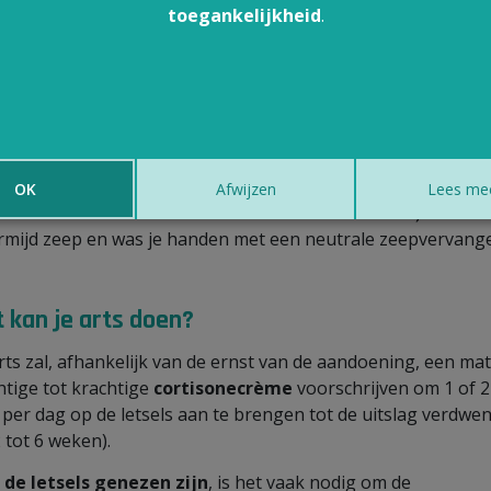
toegankelijkheid
.
 kun je zelf doen?
snelle behandeling
voorkomt dat de aandoening chronisch
t.
rminder of vermijd prikkels die je handen kunnen irriteren.
aag aangepaste handbescherming (beschermende
OK
Afwijzen
Lees me
ndschoenen met katoenen handschoenen eronder).
rmijd zeep en was je handen met een neutrale zeepvervange
 kan je arts doen?
rts zal, afhankelijk van de ernst van de aandoening, een mat
htige tot krachtige
cortisonecrème
voorschrijven om 1 of 2
 per dag op de letsels aan te brengen tot de uitslag verdwen
2 tot 6 weken).
 de letsels genezen zijn
, is het vaak nodig om de