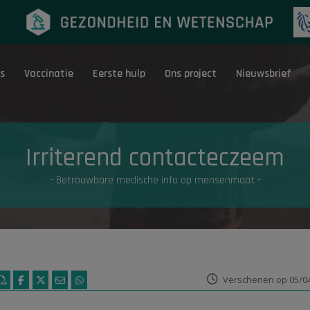
s
Vaccinatie
Eerste hulp
Ons project
Nieuwsbrief
Eerste hulp
G
Irriterend contacteczeem
- Betrouwbare medische info op mensenmaat -
Verschenen op 05/0