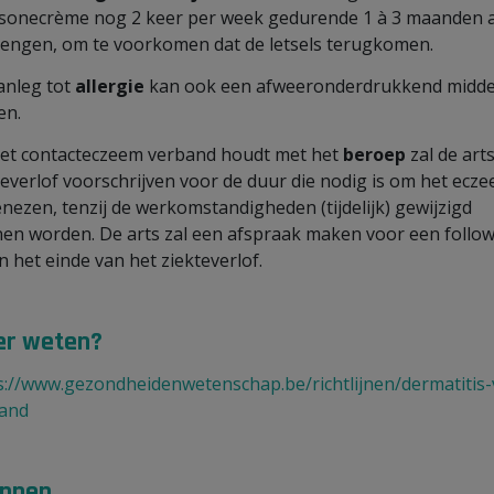
isonecrème nog 2 keer per week gedurende 1 à 3 maanden 
rengen, om te voorkomen dat de letsels terugkomen.
aanleg tot
allergie
kan ook een afweeronderdrukkend midde
en.
het contacteczeem verband houdt met het
beroep
zal de art
teverlof voorschrijven voor de duur die nodig is om het ecz
enezen, tenzij de werkomstandigheden (tijdelijk) gewijzigd
en worden. De arts zal een afspraak maken voor een follo
n het einde van het ziekteverlof.
r weten?
s://www.gezondheidenwetenschap.be/richtlijnen/dermatitis-
and
nnen