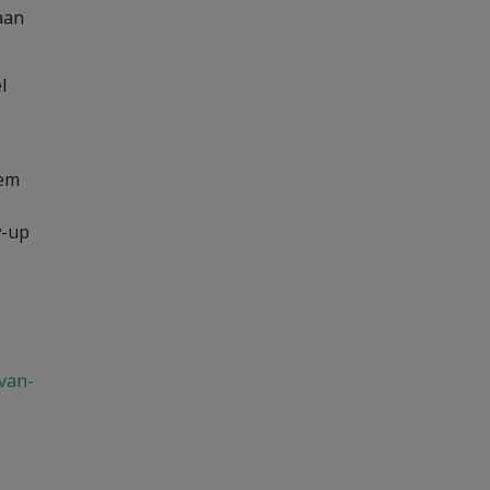
aan
l
s
eem
w-up
van-