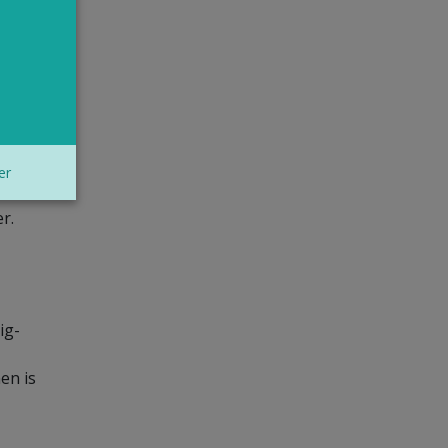
er
r.
ig-
en is