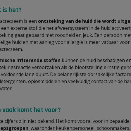
 is het?
acteczeem is een
ontsteking van de huid die wordt uitge
 een externe stof die het afweersysteem in de huid activeert
teking gaat gepaard met roodheid en jeuk. Een persoon me
elige huid en met aanleg voor allergie is meer vatbaar voor
acteczeem.
ische irriterende stoffen
kunnen de huid beschadigen e
tekingsreactie veroorzaken als de blootstelling ernstig gen
n voldoende lang duurt. De belangrijkste oorzakelijke factor
 detergenten, oplosmiddelen en veelvuldig contact van de h
water.
 vaak komt het voor?
te cijfers zijn niet bekend. Het komt vooral voor in bepaalde
oepsgroepen
, waaronder keukenpersoneel, schoonmakers,