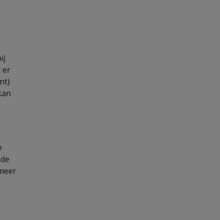
ij
 er
nt)
kan
e
 de
 meer