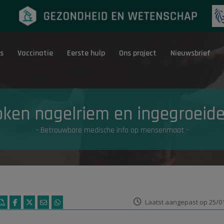
s
Vaccinatie
Eerste hulp
Ons project
Nieuwsbrief
Eerste hulp
G
oken nagelriem en ingegroeide
- Betrouwbare medische info op mensenmaat -
Laatst aangepast op 25/0