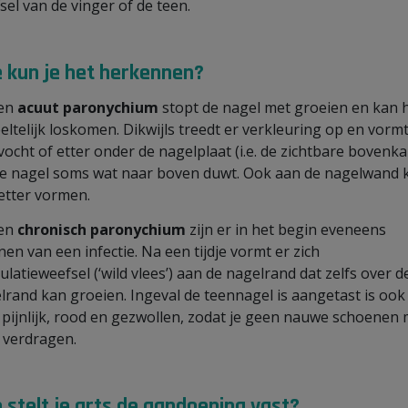
sel van de vinger of de teen.
 kun je het herkennen?
een
acuut paronychium
stopt de nagel met groeien en kan h
eltelijk loskomen. Dikwijls treedt er verkleuring op en vormt
 vocht of etter onder de nagelplaat (i.e. de zichtbare bovenka
de nagel soms wat naar boven duwt. Ook aan de nagelwand 
 etter vormen.
een
chronisch paronychium
zijn er in het begin eveneens
nen van een infectie. Na een tijdje vormt er zich
ulatieweefsel (‘wild vlees’) aan de nagelrand dat zelfs over d
lrand kan groeien. Ingeval de teennagel is aangetast is ook
 pijnlijk, rood en gezwollen, zodat je geen nauwe schoenen
 verdragen.
 stelt je arts de aandoening vast?