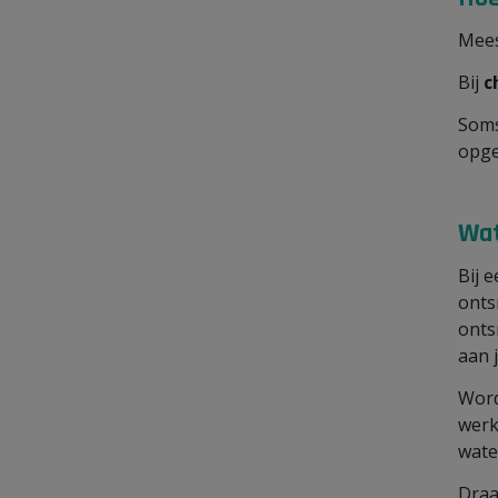
Mees
Bij
c
Soms
opge
Wat
Bij 
onts
onts
aan 
Word
werk
water
Draa