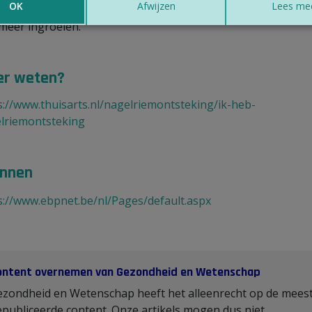
OK
Afwijzen
Lees me
 meer terug aangroeien. Je nagel is dan wat kleiner, maar ka
 meer ingroeien.
r weten?
s://www.thuisarts.nl/nagelriemontsteking/ik-heb-
lriemontsteking
nnen
s://www.ebpnet.be/nl/Pages/default.aspx
ontent overnemen van Gezondheid en Wetenschap
ezondheid en Wetenschap heeft het alleenrecht op de mees
publiceerde content. Onze artikels mogen dus niet