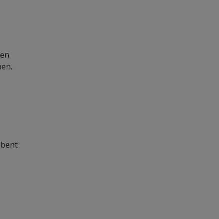
 en
nen.
 bent