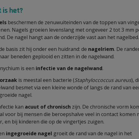
 is het?
els
beschermen de zenuwuiteinden van de toppen van ving
enen. Nagels groeien levenslang met ongeveer 2 tot 3 mm p
d. De nagel hangt aan de onderzijde vast aan het nagelbed
de basis zit hij onder een huidrand: de
nagelriem
. De randen
naar beneden geplooid en zitten in de nagelwand.
nychium is een
infectie van de nagelwand
.
orzaak
is meestal een bacterie (
Staphyloccoccus aureus
), 
lwand besmet via een kleine wonde of langs de rand van ee
groeide nagel.
nfectie kan
acuut of chronisch
zijn. De chronische vorm ko
al voor bij mensen die beroepshalve veel in contact komen 
r, en bij kinderen die op de vingertjes zuigen.
een
ingegroeide nagel
groeit de rand van de nagel in het