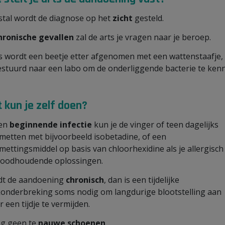
tal wordt de diagnose op het
zicht
gesteld.
hronische gevallen
zal de arts je vragen naar je beroep.
 wordt een beetje etter afgenomen met een wattenstaafje,
stuurd naar een labo om de onderliggende bacterie te ken
 kun je zelf doen?
een
beginnende infectie
kun je de vinger of teen dagelijks
metten met bijvoorbeeld isobetadine, of een
mettingsmiddel op basis van chloorhexidine als je allergisch
joodhoudende oplossingen.
t de aandoening
chronisch
, dan is een tijdelijke
onderbreking soms nodig om langdurige blootstelling aan
 een tijdje te vermijden.
g geen te
nauwe schoenen
.