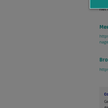
niet
niet
Mee
http
nage
Bro
http
C
G
ge