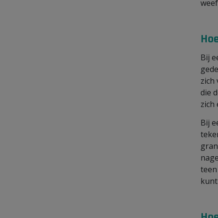
weef
Hoe
Bij 
gede
zich
die 
zich
Bij 
teke
gran
nage
teen
kunt
Hoe