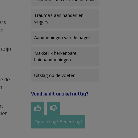
Trauma’s aan handen en
ers
vingers
er
.
Aandoeningen van de nagels
 zijn
Makkelijk herkenbare
huidaandoeningen
Uitslag op de voeten
die de
n
Vond je dit artikel nuttig?
mt
met
Opmerking? Bedenking?