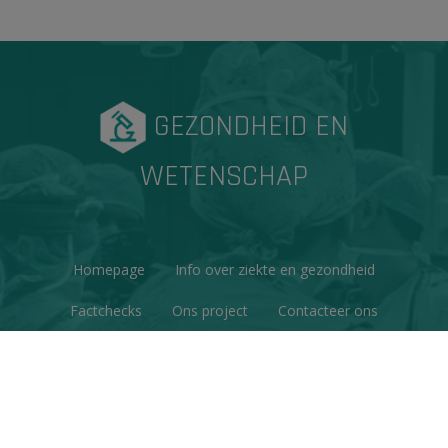
GEZONDHEID EN
WETENSCHAP
Homepage
Info over ziekte en gezondheid
Factchecks
Ons project
Contacteer ons
Disclaimer & Copyright
Privacy