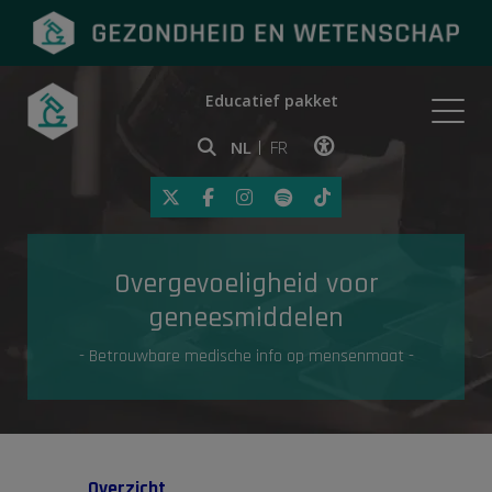
Educatief pakket
Onderwerpen
NL
FR
Klik op deze link om toegankelij
Eerste hulp
Overgevoeligheid voor
Gezondheid in de media
geneesmiddelen
- Betrouwbare medische info op mensenmaat -
Overzicht