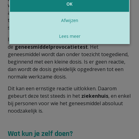
OK
wordt een pleister met het geneesmiddel op de huid
aangebracht. Het resultaat is na een paar dagen af
te lezen. Deze onderzoeken gebeuren door een
Afwijzen
specialist, meestal een huidarts of een allergoloog.
Lees meer
Ingeval deze onderzoeken niets uitwijzen, is er nog
de
geneesmiddelprovocatietest
. Het
geneesmiddel wordt dan onder toezicht toegediend,
beginnend met een kleine dosis. Is er geen reactie,
dan wordt de dosis geleidelijk opgedreven tot een
normale werkzame dosis.
Dit kan een ernstige reactie uitlokken. Daarom
gebeurt deze test steeds in het
ziekenhuis
, en enkel
bij personen voor wie het geneesmiddel absoluut
noodzakelijk is.
Wat kun je zelf doen?