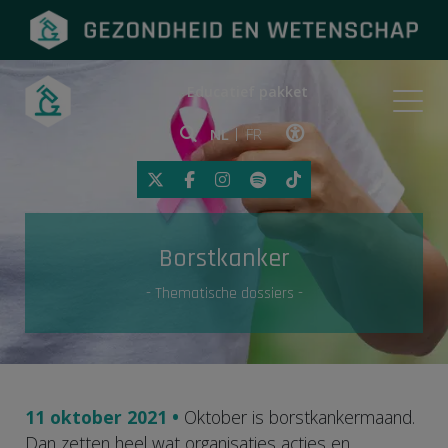
Educatief pakket
Onderwerpen
NL
FR
Klik op deze link om toegankelij
Eerste hulp
Borstkanker
Gezondheid in de media
- Thematische dossiers -
11 oktober 2021 •
Oktober is borstkankermaand.
Dan zetten heel wat organisaties acties en