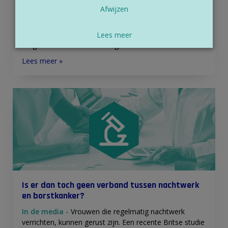
Afwijzen
In de media -
Uit voorzorg beide borsten laten
amputeren in geval van erfelijke borstkanker zou
volgens een Nederlands onderzoek niet nodig zijn voor
Lees meer
dragers van het borstkankergen BRCA2.
Lees meer »
© Charliepix via Canva.com
Is er dan toch geen verband tussen nachtwerk
en borstkanker?
In de media -
Vrouwen die regelmatig nachtwerk
verrichten, kunnen gerust zijn. Een recente Britse studie