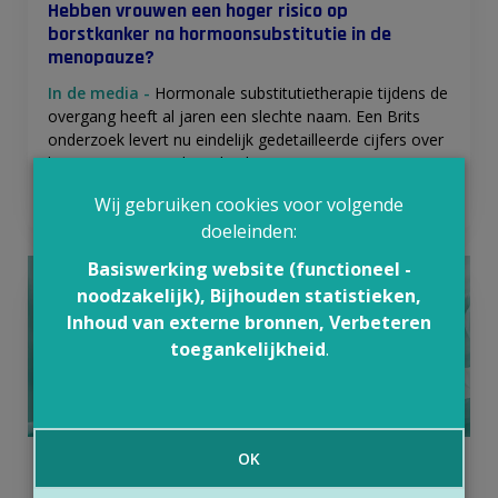
Hebben vrouwen een hoger risico op
borstkanker na hormoonsubstitutie in de
menopauze?
In de media -
Hormonale substitutietherapie tijdens de
overgang heeft al jaren een slechte naam. Een Brits
onderzoek levert nu eindelijk gedetailleerde cijfers over
het extra risico op borstkanker.
Lees meer »
Wij gebruiken cookies voor volgende
doeleinden:
Basiswerking website (functioneel -
noodzakelijk), Bijhouden statistieken,
Inhoud van externe bronnen, Verbeteren
toegankelijkheid
.
© Charliepix via Canva.com
OK
Is preventieve borstamputatie bij erfelijke
borstkanker niet nodig?