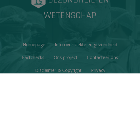
WETENSCHAP
Homepage
Info over ziekte en gezondheid
Factchecks
Ons project
Contacteer ons
Disclaimer & Copyright
Privacy