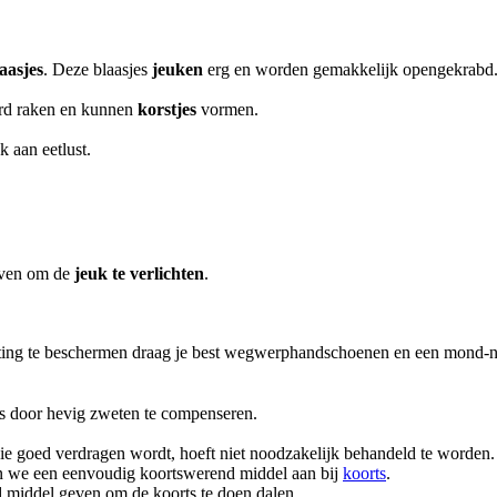
aasjes
. Deze blaasjes
jeuken
erg en worden gemakkelijk opengekrabd.
erd raken en kunnen
korstjes
vormen.
 aan eetlust.
ijven om de
jeuk te verlichten
.
tting te beschermen draag je best wegwerphandschoenen en een mond-n
s door hevig zweten te compenseren.
die goed verdragen wordt, hoeft niet noodzakelijk behandeld te worden
aden we een eenvoudig koortswerend middel aan bij
koorts
.
 middel geven om de koorts te doen dalen.