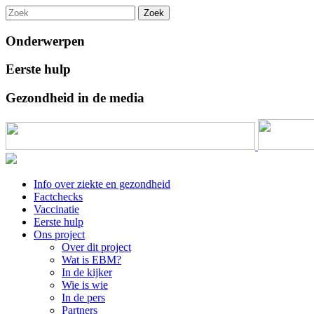
Zoek
Onderwerpen
Eerste hulp
Gezondheid in de media
Info over ziekte en gezondheid
Factchecks
Vaccinatie
Eerste hulp
Ons project
Over dit project
Wat is EBM?
In de kijker
Wie is wie
In de pers
Partners