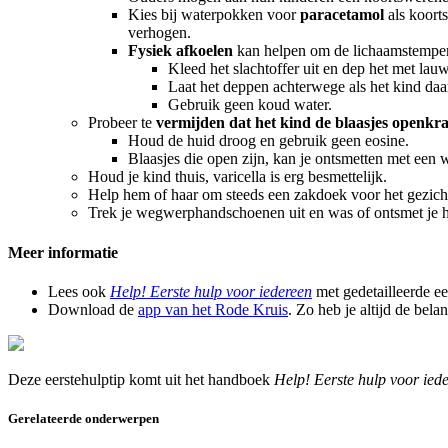
Kies bij waterpokken voor
paracetamol
als koort
verhogen.
Fysiek afkoelen
kan helpen om de lichaamstemperat
Kleed het slachtoffer uit en dep het met lau
Laat het deppen achterwege als het kind daa
Gebruik geen koud water.
Probeer te
vermijden dat het kind de blaasjes openkr
Houd de huid droog en gebruik geen eosine.
Blaasjes die open zijn, kan je ontsmetten met een 
Houd je kind thuis, varicella is erg besmettelijk.
Help hem of haar om steeds een zakdoek voor het gezicht
Trek je wegwerphandschoenen uit en was of ontsmet je ha
Meer informatie
Lees ook
Help! Eerste hulp voor iedereen
met gedetailleerde e
Download de
app van het Rode Kruis
. Zo heb je altijd de bela
Deze eerstehulptip komt uit het handboek
Help! Eerste hulp voor ied
Gerelateerde onderwerpen