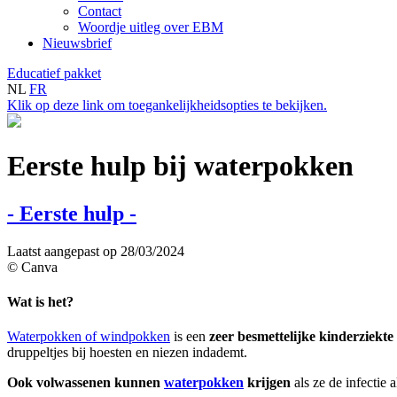
Contact
Woordje uitleg over EBM
Nieuwsbrief
Educatief pakket
NL
FR
Klik op deze link om toegankelijkheidsopties te bekijken.
Eerste hulp bij waterpokken
- Eerste hulp -
Laatst aangepast op 28/03/2024
© Canva
Wat is het?
Waterpokken of windpokken
is een
zeer besmettelijke kinderziekte
druppeltjes bij hoesten en niezen indademt.
Ook volwassenen kunnen
waterpokken
krijgen
als ze de infectie 