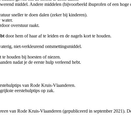
swerend middel. Andere middelen (bijvoorbeeld ibuprofen of een hoge do
uur sneller te doen dalen (zeker bij kinderen).
w water.
rdoor overstuur raakt.
abt
door hem of haar af te leiden en de nagels kort te houden.
waterig, niet-verkleurend ontsmettingsmiddel.
 te houden bij hoesten of niezen.
nden nadat je de eerste hulp verleend hebt.
erstehulptips van Rode Kruis-Vlaanderen.
ngrijkste eerstehulptips op zak.
ereen
van Rode Kruis-Vlaanderen (gepubliceerd in september 2021). De