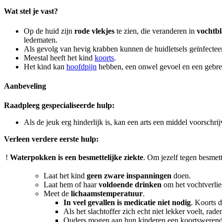
Wat stel je vast?
Op de huid zijn
rode vlekjes
te zien, die veranderen in
vochtbl
ledematen.
Als gevolg van hevig krabben kunnen de huidletsels geïnfecte
Meestal heeft het kind
koorts
.
Het kind kan
hoofdpijn
hebben, een onwel gevoel en een gebrek
Aanbeveling
Raadpleeg gespecialiseerde hulp:
Als de jeuk erg hinderlijk is, kan een arts een middel voorschr
Verleen verdere eerste hulp:
!
Waterpokken is een besmettelijke ziekte
. Om jezelf tegen besme
Laat het kind
geen zware inspanningen
doen.
Laat hem of haar
voldoende drinken
om het vochtverlie
Meet de
lichaamstemperatuur
.
In veel gevallen is medicatie niet nodig
. Koorts 
Als het slachtoffer zich echt niet lekker voelt, r
Ouders mogen aan hun kinderen een koortswerend