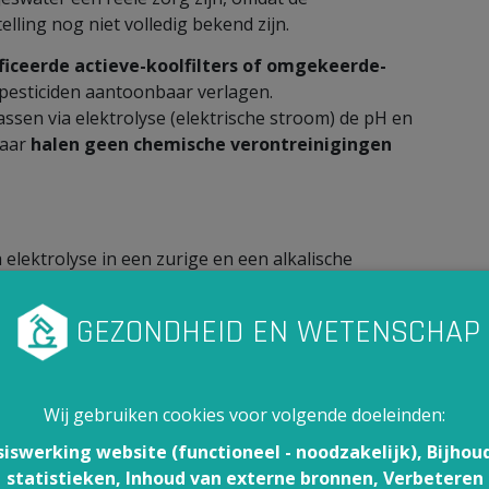
elling nog niet volledig bekend zijn.
ficeerde actieve-koolfilters of omgekeerde-
esticiden aantoonbaar verlagen.
 passen via elektrolyse (elektrische stroom) de pH en
maar
halen geen chemische verontreinigingen
 elektrolyse in een zurige en een alkalische
stoffen zijn stoffen met een pH-waarde hoger dan 7,
r dan 7.
ssen 8 en 9,5, wordt aangeprezen als water met
e
claim klopt niet
.
e voor de waterveiligheid
: Belgisch leidingwater
Wij gebruiken cookies voor volgende doeleinden:
htlijn (2) en is vrij van ziekteverwekkers (3).
siswerking website (functioneel - noodzakelijk), Bijhou
e meeste mensen kraantjeswater ook niet van
statistieken, Inhoud van externe bronnen, Verbeteren