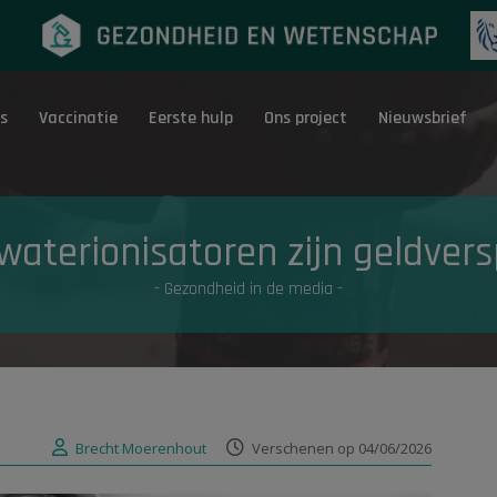
s
Vaccinatie
Eerste hulp
Ons project
Nieuwsbrief
Eerste hulp
G
waterionisatoren zijn geldversp
- Gezondheid in de media -
Brecht Moerenhout
Verschenen op 04/06/2026