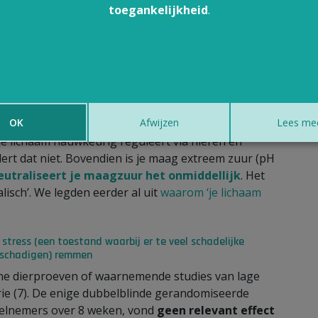
toegankelijkheid
.
elijking tussen kraantjeswater en flessenwater.
gezondheid doet?
 gezondheidsvoordelen van water dat door zo’n
van blijft wetenschappelijk overeind
.
OK
Afwijzen
Lees me
 je lichaam nauwkeurig reguleert via nieren en
ert dat niet. Bovendien is je maag extreem zuur (pH
eutraliseert je maagzuur het onmiddellijk
. Het
alisch’. We legden eerder al uit
waarom ‘je lichaam
stress (een toestand waarbij er te veel schadelijke
beschadigen) remmen
leine dierproeven of waarnemende studies van lage
trie (7). De enige dubbelblinde gerandomiseerde
eelnemers over 8 weken, vond
geen relevant effect