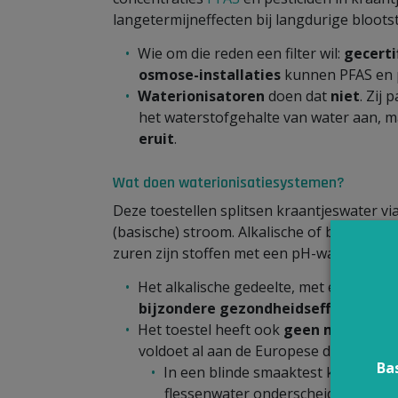
langetermijneffecten bij langdurige blootst
Wie om die reden een filter wil:
gecerti
osmose-installaties
kunnen PFAS en p
Waterionisatoren
doen dat
niet
. Zij
het waterstofgehalte van water aan, 
eruit
.
Wat doen waterionisatiesystemen?
Deze toestellen splitsen kraantjeswater via
(basische) stroom. Alkalische of basische 
zuren zijn stoffen met een pH-waarde lage
Het alkalische gedeelte, met een pH tu
bijzondere gezondheidseffecten
. Di
Het toestel heeft ook
geen meerwaard
voldoet al aan de Europese drinkwaterric
Ba
In een blinde smaaktest kunnen d
flessenwater onderscheiden (4).