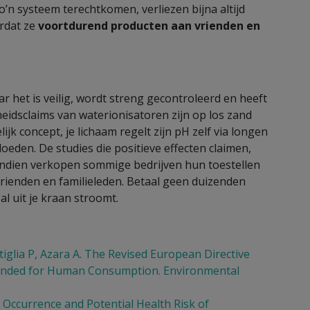
o’n systeem terechtkomen, verliezen bijna altijd
ordat ze
voortdurend producten aan vrienden en
ar het is veilig, wordt streng gecontroleerd en heeft
eidsclaims van waterionisatoren zijn op los zand
k concept, je lichaam regelt zijn pH zelf via longen
oeden. De studies die positieve effecten claimen,
ndien verkopen sommige bedrijven hun toestellen
vrienden en familieleden. Betaal geen duizenden
al uit je kraan stroomt.
tiglia P, Azara A. The Revised European Directive
tended for Human Consumption. Environmental
. Occurrence and Potential Health Risk of