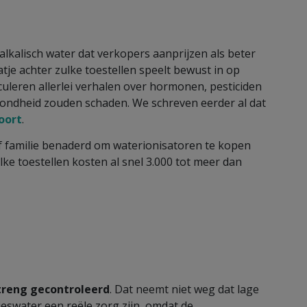
 alkalisch water dat verkopers aanprijzen als beter
je achter zulke toestellen speelt bewust in op
rculeren allerlei verhalen over hormonen, pesticiden
ezondheid zouden schaden. We schreven eerder al dat
oort
.
of familie benaderd om waterionisatoren te kopen
lke toestellen kosten al snel 3.000 tot meer dan
?
treng gecontroleerd
. Dat neemt niet weg dat lage
jeswater een reële zorg zijn, omdat de