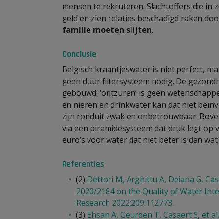
mensen te rekruteren. Slachtoffers die in z
geld en zien relaties beschadigd raken do
familie moeten slijten
.
Conclusie
Belgisch kraantjeswater is niet perfect, ma
geen duur filtersysteem nodig. De gezondh
gebouwd: ‘ontzuren’ is geen wetenschappelij
en nieren en drinkwater kan dat niet beïnvl
zijn ronduit zwak en onbetrouwbaar. Bove
via een piramidesysteem dat druk legt op 
euro’s voor water dat niet beter is dan wat 
Referenties
(2)
Dettori M, Arghittu A, Deiana G, Cas
2020/2184 on the Quality of Water In
Research 2022;209:112773.
(3)
Ehsan A, Geurden T, Casaert S, et al