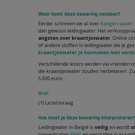
Waar komt deze bewering vandaan?
Eerder schreven we al over
Kangen-water
:
dan gewoon leidingwater. Het verkooppraat
angsten over kraantjeswater
. Online ci
of andere stoffen in leidingwater die je g
kraantjeswater je hormonen niet verst
Verschillende lezers werden via vrienden 
die kraantjeswater zouden ‘verbeteren’. Zu
5.000 euro.
Bron
(1) Lezersvraag
Hoe moet je deze bewering interpreteren
Leidingwater in België is
veilig
en wordt
s
concentraties
PFAS
en pesticiden in kraant