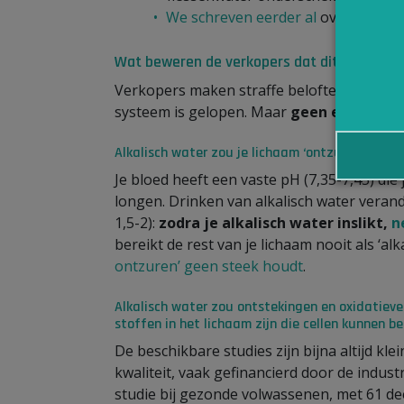
We schreven eerder al
over de verg
Wat beweren de verkopers dat dit voor je 
Verkopers maken straffe beloftes over de
systeem is gelopen. Maar
g
een enkele er
Alkalisch water zou je lichaam ‘ontzuren’
Je bloed heeft een vaste pH (7,35-7,45) die
longen. Drinken van alkalisch water verand
1,5-2):
zodra je alkalisch water inslikt,
n
bereikt de rest van je lichaam nooit als ‘alk
ontzuren’ geen steek houdt
.
Alkalisch water zou ontstekingen en oxidatieve 
stoffen in het lichaam zijn die cellen kunnen 
De beschikbare studies zijn bijna altijd k
kwaliteit, vaak gefinancierd door de indus
studie bij gezonde volwassenen, met 61 d