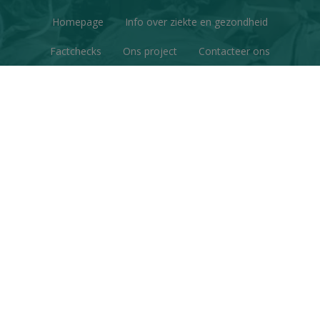
Homepage
Info over ziekte en gezondheid
Factchecks
Ons project
Contacteer ons
Disclaimer & Copyright
Privacy
© Copyright 2026 | Gezondheid en Wetenschap • Alle
rechten voorbehouden
Webdesign
&
website ontwikkeling
door
Zenjoy in Leuven
•
Powered by Nimbu