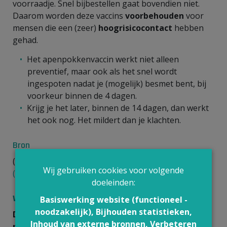
voorraadje. Snel bijbestellen gaat bovendien niet.
Daarom worden deze vaccins
voorbehouden
voor
mensen die een (zeer)
hoogrisicocontact
hebben
gehad.
Het apenpokkenvaccin werkt niet alleen
preventief, maar ook als het snel wordt
ingespoten nadat je (mogelijk) besmet bent, bij
voorkeur binnen de 4 dagen.
Krijg je het later, binnen de 14 dagen, dan werkt
het ook nog. Het mildert dan je klachten.
Bron
(1)
Sciensano - Monkeypox - Apenpokken
Wij gebruiken cookies voor volgende
(MPX) Epidemiologische situatie op 12 juli 2022
doeleinden:
Wat weten we momenteel?
Basiswerking website (functioneel -
noodzakelijk), Bijhouden statistieken,
De kans dat het apenpokkenvirus overspringt
Inhoud van externe bronnen, Verbeteren
naar de brede bevolking, blijft op dit moment