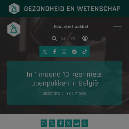
Educatief pakket
Onderwerpen
NL
FR
Klik op deze link om toegankelij
Eerste hulp
In 1 maand 10 keer meer
Gezondheid in de media
apenpokken in België
- Gezondheid in de media -