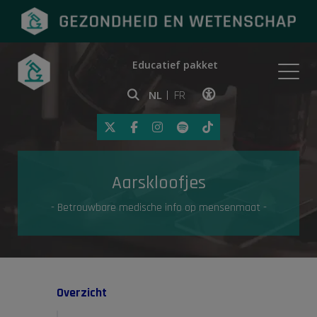
Educatief pakket
Onderwerpen
NL
FR
Klik op deze link om toegankelij
Eerste hulp
Aarskloofjes
Gezondheid in de media
- Betrouwbare medische info op mensenmaat -
Overzicht