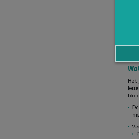
Je a
je
je
ee
Heb 
werk
Wat
Heb 
lett
bloo
De
me
Ver