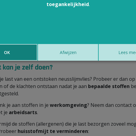
rts verwijst je door naar een
specialist
als:
toegankelijkheid
.
 symptomen zeer ernstig zijn;
 klachten niet verbeteren met de normale medicatie;
n
desensibilisatiekuur
in jouw geval nuttig kan zijn.
je (mogelijk) last door een allergie aan stoffen waarmee je
t? Dan verwijst je huisarts je door naar je
arbeidsarts
.
OK
Afwijzen
Lees me
 kan je zelf doen?
je last van een ontstoken neusslijmvlies? Probeer er dan op
en of de klachten ontstaan nadat je aan
bepaalde stoffen
be
tgesteld.
nk je aan stoffen in je
werkomgeving
? Neem dan contact 
t je
arbeidsarts
.
mijd de stoffen (allergenen) die je last bezorgen zoveel moge
Probeer
huisstofmijt te verminderen
: