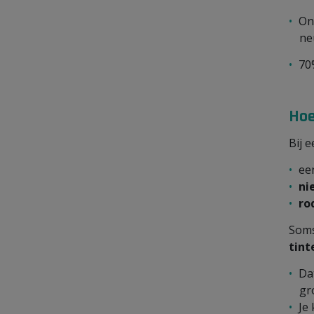
On
ne
70
Hoe
Bij 
ee
ni
ro
Soms
tint
Da
gr
Je