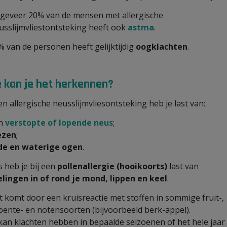
geveer 20% van de mensen met allergische
usslijmvliestontsteking heeft ook
astma
.
% van de personen heeft gelijktijdig
oogklachten
.
 kan je het herkennen?
een allergische neusslijmvliesontsteking heb je last van:
n
verstopte of lopende neus
;
ezen
;
de en waterige ogen
.
 heb je bij een
pollenallergie (hooikoorts)
last van
elingen in of rond je mond, lippen en keel
.
t komt door een kruisreactie met stoffen in sommige fruit-,
oente- en notensoorten (bijvoorbeeld berk-appel).
 kan klachten hebben in bepaalde seizoenen of het hele jaar