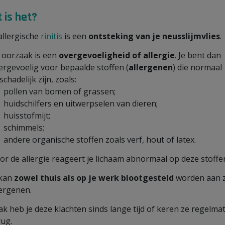
 is het?
allergische
rinitis
is een
ontsteking van je neusslijmvlies
.
 oorzaak is een
overgevoeligheid of allergie
. Je bent dan
ergevoelig voor bepaalde stoffen (
allergenen
) die normaal
chadelijk zijn, zoals:
pollen van bomen of grassen;
huidschilfers en uitwerpselen van dieren;
huisstofmijt;
schimmels;
andere organische stoffen zoals verf, hout of latex.
or de allergie reageert je lichaam abnormaal op deze stoffe
 kan
zowel thuis als op je werk
blootgesteld
worden aan 
lergenen.
ak heb je deze klachten sinds lange tijd of keren ze regelma
rug.