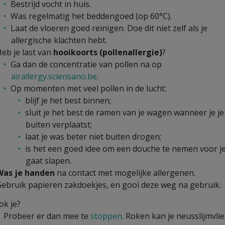
Bestrijd vocht in huis.
Was regelmatig het beddengoed (op 60°C).
Laat de vloeren goed reinigen. Doe dit niet zelf als je
allergische klachten hebt.
eb je last van
hooikoorts (pollenallergie)
?
Ga dan de concentratie van pollen na op
airallergy.sciensano.be
.
Op momenten met veel pollen in de lucht:
blijf je het best binnen;
sluit je het best de ramen van je wagen wanneer je je
buiten verplaatst;
laat je was beter niet buiten drogen;
is het een goed idee om een douche te nemen voor j
gaat slapen.
Was je handen
na contact met mogelijke allergenen.
ebruik papieren zakdoekjes, en gooi deze weg na gebruik.
ok je?
Probeer er dan mee te
stoppen
. Roken kan je neusslijmvlie