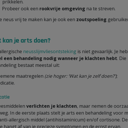
prikkelen.
Probeer ook een
rookvrije omgeving
na te streven.
e neus vrij te maken kan je ook een
zoutspoeling
gebruike
 kan je arts doen?
allergische
neusslijmvliesontsteking
is niet gevaarlijk. Je heb
l een behandeling nodig wanneer je klachten hebt
. Die
ndeling bestaat meestal uit:
gemene maatregelen
(zie hoger: ‘Wat kan je zelf doen?’)
;
dicatie.
catie
eesmiddelen
verlichten je klachten
, maar nemen de oorza
 weg. In de eerste plaats stelt je arts een behandeling voor 
anti-allergisch middel (antihistaminicum) en/of cortisone. De
e hangt af van je precieze symptomen en de ernst ervan.