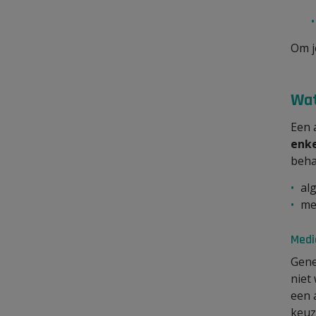
Om j
Wat
Een 
enke
beha
al
me
Medi
Gen
niet
een 
keuz