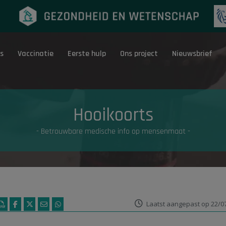
s
Vaccinatie
Eerste hulp
Ons project
Nieuwsbrief
Eerste hulp
G
Hooikoorts
- Betrouwbare medische info op mensenmaat -
Laatst aangepast op 22/0