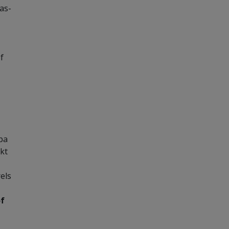
as-
f
pa
kt
rels
of