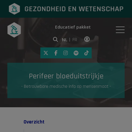
Educatief pakket
Onderwerpen
NL
FR
Klik op deze link om toegankelij
Eerste hulp
Perifeer bloeduitstrijkje
Gezondheid in de media
- Betrouwbare medische info op mensenmaat -
Overzicht