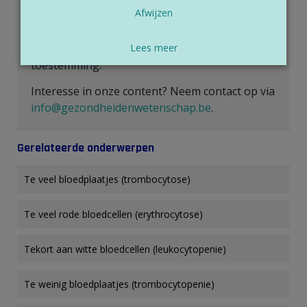
Afwijzen
alleenrecht op de meeste gepubliceerde
content. Onze artikels mogen dus niet
overgenomen worden zonder onze schriftelijke
Lees meer
toestemming.
Interesse in onze content? Neem contact op via
info@gezondheidenwetenschap.be
.
Gerelateerde onderwerpen
Te veel bloedplaatjes (trombocytose)
Te veel rode bloedcellen (erythrocytose)
Tekort aan witte bloedcellen (leukocytopenie)
Te weinig bloedplaatjes (trombocytopenie)