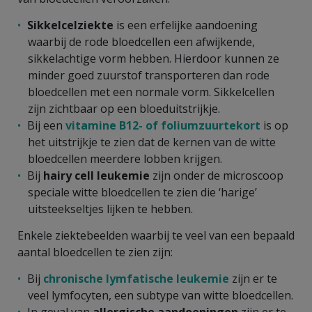
Sikkelcelziekte
is een erfelijke aandoening
waarbij de rode bloedcellen een afwijkende,
sikkelachtige vorm hebben. Hierdoor kunnen ze
minder goed zuurstof transporteren dan rode
bloedcellen met een normale vorm. Sikkelcellen
zijn zichtbaar op een bloeduitstrijkje.
Bij een
vitamine B12- of foliumzuurtekort
is op
het uitstrijkje te zien dat de kernen van de witte
bloedcellen meerdere lobben krijgen.
Bij
hairy cell leukemie
zijn onder de microscoop
speciale witte bloedcellen te zien die ‘harige’
uitsteekseltjes lijken te hebben.
Enkele ziektebeelden waarbij te veel van een bepaald
aantal bloedcellen te zien zijn:
Bij
c
hronische lymfatische leukemie
zijn er te
veel lymfocyten, een subtype van witte bloedcellen.
In geval van
allergische aandoeningen
zijn er te