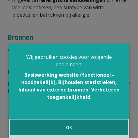
veel eosinofielen, een subtype van witte
bloedcellen betrokken bij allergie.
Bronnen
www.ebpnet.be
Wij gebruiken cookies voor volgende
doeleinden:
Meer weten?
Basiswerking website (functioneel -
noodzakelijk), Bijhouden statistieken,
https://www.uzleuven.be/laboratoriumgeneeskunde/
Inhoud van externe bronnen, Verbeteren
hematologische-celtellingen
toegankelijkheid
.
Content overnemen van Gezondheid en
OK
Wetenschap
Gezondheid en Wetenschap heeft het