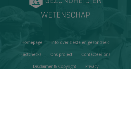
GEZONDHEID EN
WETENSCHAP
Homepage
Info over ziekte en gezondheid
Factchecks
Ons project
Contacteer ons
Disclaimer & Copyright
Privacy