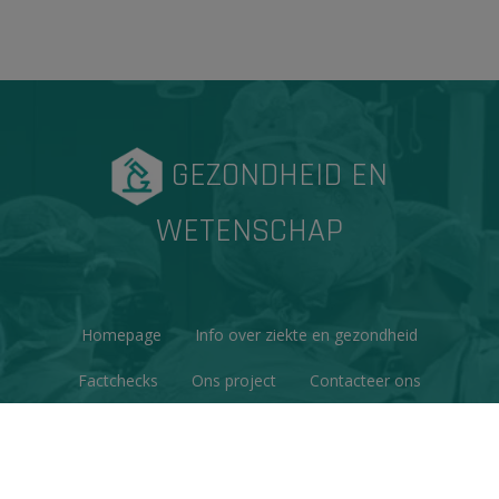
GEZONDHEID EN
WETENSCHAP
Homepage
Info over ziekte en gezondheid
Factchecks
Ons project
Contacteer ons
Disclaimer & Copyright
Privacy