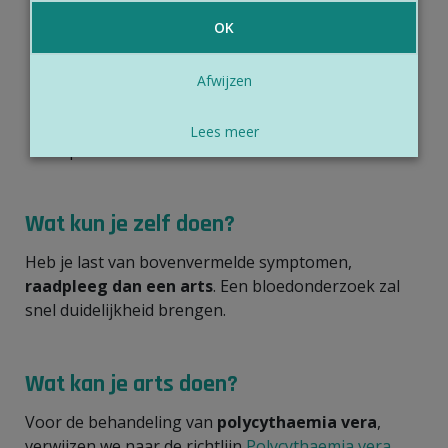
92%). De zuurstofsaturatie is de hoeveelheid
OK
zuurstof die gebonden is aan hemoglobine in
de rode bloedcellen.
In sommige gevallen is het
verhoogd epo-
Afwijzen
gehalte op zich abnormaal
, bv. in geval van
een nierziekten of een tumor die epo
Lees meer
produceert.
Wat kun je zelf doen?
Heb je last van bovenvermelde symptomen,
raadpleeg dan een arts
. Een bloedonderzoek zal
snel duidelijkheid brengen.
Wat kan je arts doen?
Voor de behandeling van
polycythaemia vera
,
verwijzen we naar de richtlijn
Polycythaemia vera