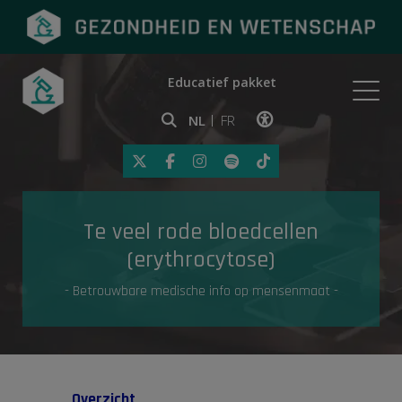
Educatief pakket
Onderwerpen
NL
FR
Klik op deze link om toegankelij
Eerste hulp
Te veel rode bloedcellen
Gezondheid in de media
(erythrocytose)
- Betrouwbare medische info op mensenmaat -
Overzicht