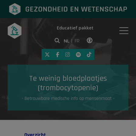
Educatief pakket
Onderwerpen
NL
FR
Klik op deze link om toegankelij
Eerste hulp
Te weinig bloedplaatjes
Gezondheid in de media
(trombocytopenie)
- Betrouwbare medische info op mensenmaat -
Overzicht