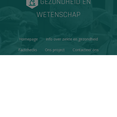
GEZONDHEID EN
WETENSCHAP
Homepage
Info over ziekte en gezondheid
Factchecks
Ons project
Contacteer ons
Disclaimer & Copyright
Privacy