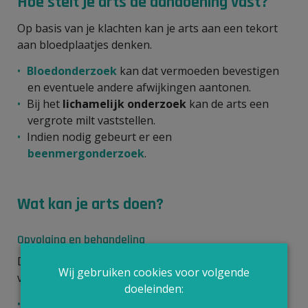
Hoe stelt je arts de aandoening vast?
Op basis van je klachten kan je arts aan een tekort
aan bloedplaatjes denken.
Bloedonderzoek
kan dat vermoeden bevestigen
en eventuele andere afwijkingen aantonen.
Bij het
lichamelijk onderzoek
kan de arts een
vergrote milt vaststellen.
Indien nodig gebeurt er een
beenmergonderzoek
.
Wat kan je arts doen?
Opvolging en behandeling
De verdere opvolging en behandeling hangen af
Wij gebruiken cookies voor volgende
van:
doeleinden:
de
oorzaak
van je bloedplaatjestekort;