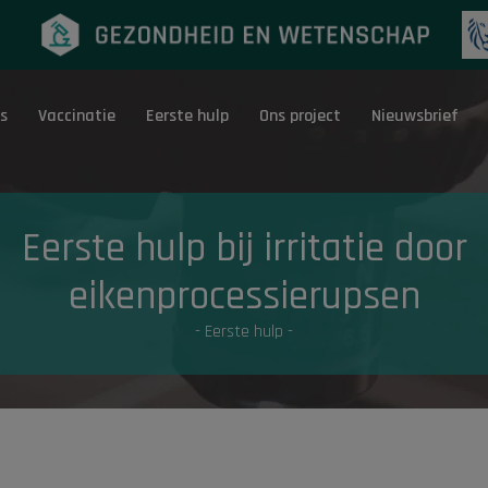
s
Vaccinatie
Eerste hulp
Ons project
Nieuwsbrief
Eerste hulp
G
Eerste hulp bij irritatie door
eikenprocessierupsen
- Eerste hulp -