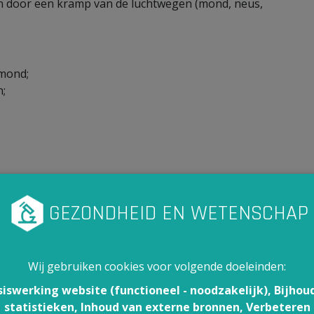
en door een kramp van de luchtwegen (mond, neus,
 mond;
n;
t het slijmvlies in de mond en keel opzwellen;
Wij gebruiken cookies voor volgende doeleinden:
siswerking website (functioneel - noodzakelijk), Bijhou
statistieken, Inhoud van externe bronnen, Verbeteren
 jezelf te beschermen tegen contact met de