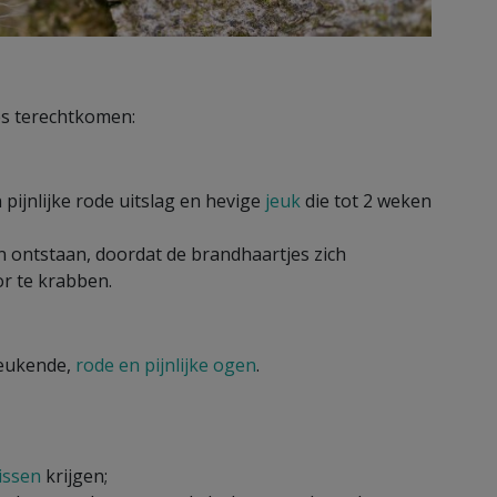
es terechtkomen:
 pijnlijke rode uitslag en hevige
jeuk
die tot 2 weken
n ontstaan, doordat de brandhaartjes zich
or te krabben.
 jeukende,
rode en pijnlijke ogen
.
issen
krijgen;