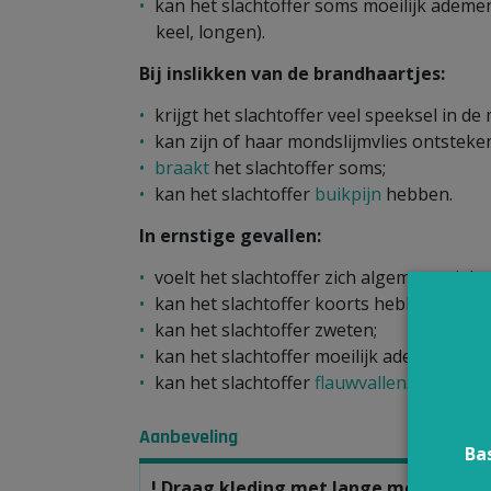
kan het slachtoffer soms moeilijk adem
keel, longen).
Bij inslikken van de brandhaartjes:
krijgt het slachtoffer veel speeksel in de
kan zijn of haar mondslijmvlies ontsteke
braakt
het slachtoffer soms;
kan het slachtoffer
buikpijn
hebben.
In ernstige gevallen:
voelt het slachtoffer zich algemeen ziek;
kan het slachtoffer koorts hebben;
kan het slachtoffer zweten;
kan het slachtoffer moeilijk ademen omda
kan het slachtoffer
flauwvallen
.
Aanbeveling
Ba
! Draag kleding met lange mouwen om