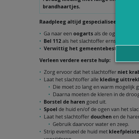
brandhaartjes.
Raadpleeg altijd gespecialiseerde hulp:
Ga naar een
oogarts
als de ogen van het 
Bel 112
als het slachtoffer ernstige klach
Verwittig het gemeentebestuur
om de
Verleen verdere eerste hulp:
Zorg ervoor dat het slachtoffer
niet kra
Laat het slachtoffer alle
kleding uittre
Die moet zo lang en warm mogelijk 
Daarna moeten de kleren in de droo
Borstel de haren
goed uit.
Spoel
de huid en/of de ogen van het slac
Laat het slachtoffer
douchen
en de hare
Gebruik daarvoor water en zeep.
Strip eventueel de huid met
kleefpleist
verwijderen.