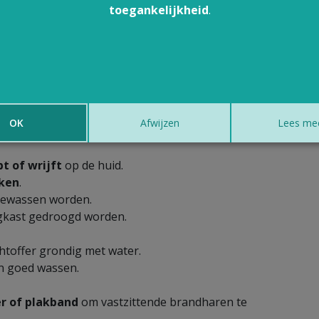
toegankelijkheid
.
slachtoffer geïrriteerd zijn.
ten heeft (zie hierboven).
 rupsen te verwijderen.
OK
Afwijzen
Lees me
bt of wrijft
op de huid.
kken
.
gewassen worden.
gkast gedroogd worden.
htoffer grondig met water.
n goed wassen.
er of plakband
om vastzittende brandharen te