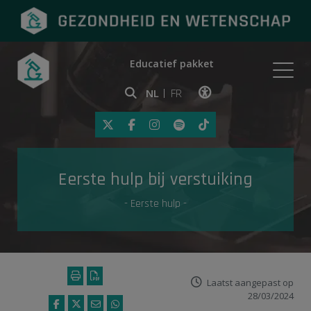
Educatief pakket
Onderwerpen
NL
FR
Klik op deze link om toegankelij
Eerste hulp
Eerste hulp bij verstuiking
Gezondheid in de media
- Eerste hulp -
Laatst aangepast op
28/03/2024