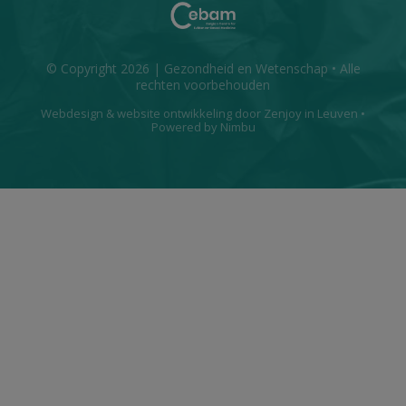
© Copyright 2026 | Gezondheid en Wetenschap • Alle
rechten voorbehouden
Webdesign
&
website ontwikkeling
door
Zenjoy in Leuven
•
Powered by Nimbu