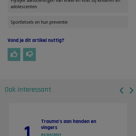
Pijnlijke aandoeningen van enkel en voet bij kinderen en
adolescenten
Sportletsels en hun preventie
Vond je dit artikel nuttig?
Ook interessant
Trauma’s aan handen en
1
vingers
01/02/2017