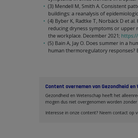
(3) Mendell M, Smith A. Consistent patt
buildings: a reanalysis of epidemiologi
(4) Byber K, Radtke T, Norbäck D et al.
reducing dryness symptoms or upper res
the workplace. December 2021;
https:
(5) Bain A, Jay O. Does summer in a humi
human thermoregulatory responses? Eur
Content overnemen van Gezondheid en
Gezondheid en Wetenschap heeft het alleenrec
mogen dus niet overgenomen worden zonder o
Interesse in onze content? Neem contact op 