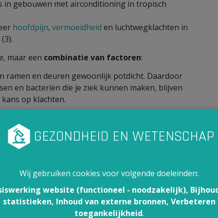
in gebouwen met airconditioning in tropisch
meer
hoofdpijn
,
vermoeidheid
en luchtwegklachten in
(3).
me, maar een
combinatie van factoren
:
n ramen en deuren gewoonlijk potdicht. Daardoor
ssen en bacteriën die je ziek kunnen maken, blijven
e kans op klachten.
rgt ervoor dat je slijmvliezen kwetsbaarder worden
n die vraagt het nodige
onderhoud
.
ysteem ziekmakende microben rondblazen.
 onderhouden filtersysteem ook de kans op
Wij gebruiken cookies voor volgende doeleinden:
oorbeeld irriterende stoffen tegen te houden.
siswerking website (functioneel - noodzakelijk), Bijhou
 bij al zeer beperkt tot onbestaande
statistieken, Inhoud van externe bronnen, Verbeteren
als:
toegankelijkheid
.