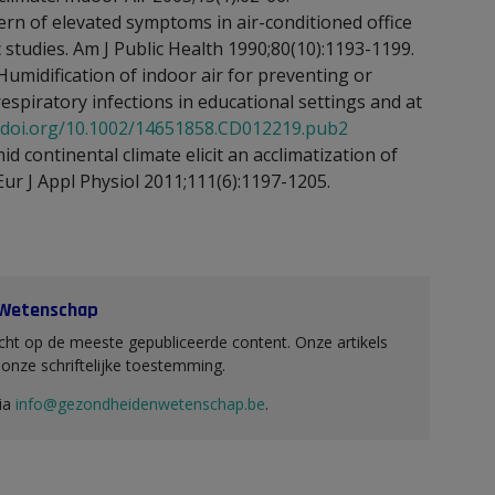
ern of elevated symptoms in air-conditioned office
c studies. Am J Public Health 1990;80(10):1193-1199.
 Humidification of indoor air for preventing or
piratory infections in educational settings and at
//doi.org/10.1002/14651858.CD012219.pub2
d continental climate elicit an acclimatization of
 J Appl Physiol 2011;111(6):1197-1205.
 Wetenschap
ht op de meeste gepubliceerde content. Onze artikels
nze schriftelijke toestemming.
via
info@gezondheidenwetenschap.be
.