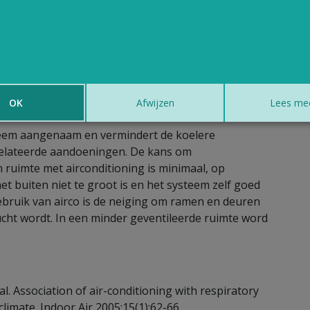
;
t afgesteld;
e buiten niet te groot
is.
tel je de airco best
niet kouder af dan 25 tot 27
OK
Afwijzen
Lees me
teem aangenaam en vermindert de koelere
relateerde aandoeningen. De kans om
 ruimte met airconditioning is minimaal, op
t buiten niet te groot is en het systeem zelf goed
bruik van airco is de neiging om ramen en deuren
cht wordt. In een minder geventileerde ruimte word
 al. Association of air-conditioning with respiratory
limate. Indoor Air 2005;15(1):62-66.