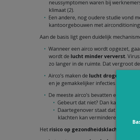
neussymptomen waren bij werknemers 
klimaat (2).
Een andere, nog oudere studie vond 
kantoorgebouwen met airconditioning 
Aan de basis ligt geen duidelijk mechanis
Wanneer een airco wordt opgezet, gaa
wordt de
lucht minder ververst
. Viru
zo langer in de ruimte. Dat vergroot d
Airco’s maken de
lucht droger
. Dat zo
en je gemakkelijker infecties krijgt (4).
De meeste airco’s bevatten een
filter
e
Gebeurt dat niet? Dan kan zo’n s
Daartegenover staat dat een goed
klachten kan verminderen door bijv
Ba
Het
risico op gezondheidsklachten is al