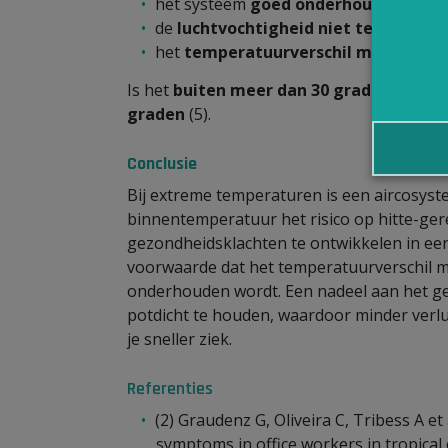
het systeem
goed onderhouden
wordt
de
luchtvochtigheid niet te laag
word
het
temperatuurverschil met de hitt
Is het
buiten meer dan 30 graden
? Dan s
graden
(5).
Conclusie
Bij extreme temperaturen is een aircosys
binnentemperatuur het risico op hitte-ge
gezondheidsklachten te ontwikkelen in een
voorwaarde dat het temperatuurverschil me
onderhouden wordt. Een nadeel aan het ge
potdicht te houden, waardoor minder verlu
je sneller ziek.
Referenties
(2) Graudenz G, Oliveira C, Tribess A et
symptoms in office workers in tropical c