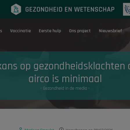
s
Vaccinatie
Eerste hulp
Ons project
Nieuwsbrief
Eerste hulp
G
kans op gezondheidsklachten 
airco is minimaal
- Gezondheid in de media -