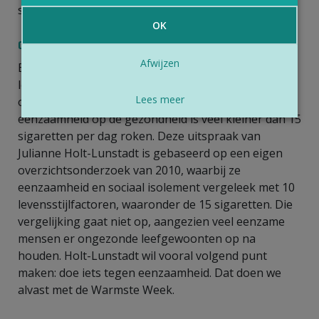
samen tegen eenzaamheid (6).
OK
Conclusie
Afwijzen
Eenzaamheid en sociale isolatie verminderen de
levensverwachting, grotendeels als gevolg van
Lees meer
ongezonde eet- en leefgewoonten. De impact van
eenzaamheid op de gezondheid is veel kleiner dan 15
sigaretten per dag roken. Deze uitspraak van
Julianne Holt-Lunstadt is gebaseerd op een eigen
overzichtsonderzoek van 2010, waarbij ze
eenzaamheid en sociaal isolement vergeleek met 10
levensstijlfactoren, waaronder de 15 sigaretten. Die
vergelijking gaat niet op, aangezien veel eenzame
mensen er ongezonde leefgewoonten op na
houden. Holt-Lunstadt wil vooral volgend punt
maken: doe iets tegen eenzaamheid. Dat doen we
alvast met de Warmste Week.