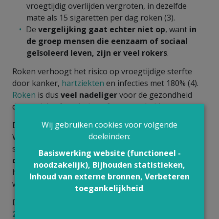
vroegtijdig overlijden vergroten, in dezelfde
mate als 15 sigaretten per dag roken (3).
De
vergelijking gaat echter niet op
, want
in
de groep mensen die eenzaam of sociaal
geïsoleerd leven, zijn er veel rokers
.
Roken verhoogt het risico op vroegtijdige sterfte
door kanker,
hartziekten
en infecties met 180% (4).
Roken
is dus
veel nadeliger
voor de gezondheid
dan sociale afzondering of eenzaamheid.
Wij gebruiken cookies voor volgende
Dat neemt niet weg dat de
doeleinden:
Wereldgezondheidsorganisatie eenzaamheid en
sociale afzondering aanziet als een
probleem voor
Basiswerking website (functioneel -
de volksgezondheid
, vooral bij ouderen. Daarom is
noodzakelijk), Bijhouden statistieken,
het belangrijk dat er
maatregelen
genomen
Inhoud van externe bronnen, Verbeteren
worden om eenzaamheid te beperken (5).
toegankelijkheid
.
Dat doen we in Vlaanderen met
De Warmste Week
2024
: van 18 tot en met 24 december vlammen we