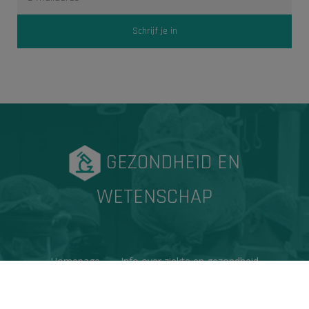
GEZONDHEID EN
WETENSCHAP
Homepage
Info over ziekte en gezondheid
Factchecks
Ons project
Contacteer ons