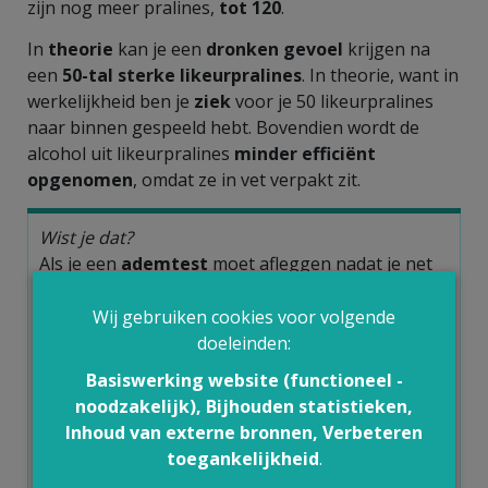
zijn nog meer pralines,
tot 120
.
In
theorie
kan je een
dronken gevoel
krijgen na
een
50-tal sterke likeurpralines
. In theorie, want in
werkelijkheid ben je
ziek
voor je 50 likeurpralines
naar binnen gespeeld hebt. Bovendien wordt de
alcohol uit likeurpralines
minder efficiënt
opgenomen
, omdat ze in vet verpakt zit.
Wist je dat?
Als je een
ademtest
moet afleggen nadat je net
een likeurpraline gegeten hebt, kan je positief
blazen als er nog alcoholresten in je mond zitten.
Wij gebruiken cookies voor volgende
Na enkele minuten is dat effect weg. Een
doeleinden:
bloedproef
zal altijd negatief zijn na het eten van
Basiswerking website (functioneel -
likeurpralines (in de veronderstelling dat je geen
noodzakelijk), Bijhouden statistieken,
alcohol gedronken hebt). Je kan nog steeds
Inhoud van externe bronnen, Verbeteren
zonder problemen een
voertuig besturen
als je
toegankelijkheid
.
likeurpralines gegeten heb