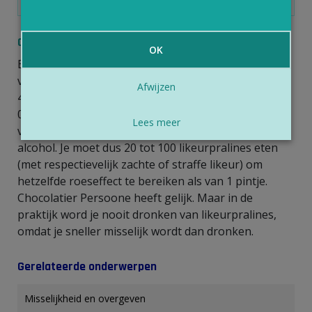
Conclusie
OK
Een gemiddelde likeurpraline bevat 0,5 tot 2 ml
vloeibare likeur, meestal likeur met tussen de 20 en
Afwijzen
40% alcohol. Likeurpralines bevatten meestal rond
0,1 tot 0,5 gram alcohol, afhankelijk van de sterkte
Lees meer
van de likeur. Een pintje bevat ongeveer 10 gram
alcohol. Je moet dus 20 tot 100 likeurpralines eten
(met respectievelijk zachte of straffe likeur) om
hetzelfde roeseffect te bereiken als van 1 pintje.
Chocolatier Persoone heeft gelijk. Maar in de
praktijk word je nooit dronken van likeurpralines,
omdat je sneller misselijk wordt dan dronken.
Gerelateerde onderwerpen
Misselijkheid en overgeven