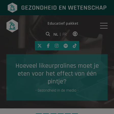
Educatief pakket
Onderwerpen
NL
FR
Klik op deze link om toegankelij
Eerste hulp
Hoeveel likeurpralines moet je
Gezondheid in de media
eten voor het effect van één
pintje?
- Gezondheid in de media -