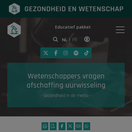
Educatief pakket
Onderwerpen
NL
FR
Klik op deze link om toegankelij
Eerste hulp
Wetenschappers vragen
Gezondheid in de media
afschaffing uurwisseling
- Gezondheid in de media -