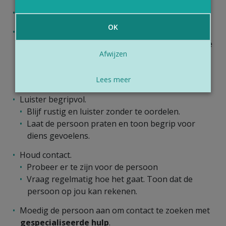
Herken signalen en neem ze serieus.
OK
Praat erover.
Durf de persoon aan te spreken. Zelf durft die de
Afwijzen
stap misschien minder snel te zetten.
Toon dat je bezorgd bent. En vraag wat je kan
doen om te helpen.
Lees meer
Luister begripvol.
Blijf rustig en luister zonder te oordelen.
Laat de persoon praten en toon begrip voor
diens gevoelens.
Houd contact.
Probeer er te zijn voor de persoon
Vraag regelmatig hoe het gaat. Toon dat de
persoon op jou kan rekenen.
Moedig de persoon aan om contact te zoeken met
gespecialiseerde hulp
.