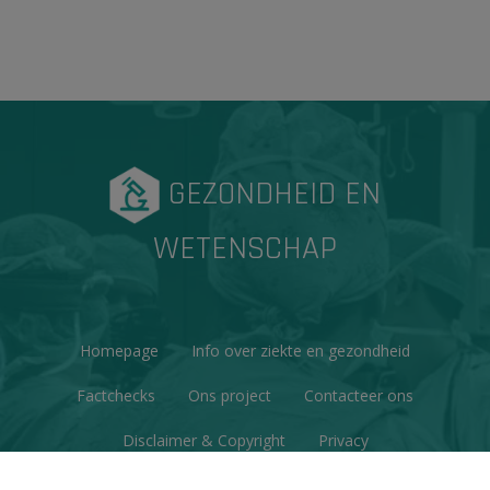
GEZONDHEID EN
WETENSCHAP
Homepage
Info over ziekte en gezondheid
Factchecks
Ons project
Contacteer ons
Disclaimer & Copyright
Privacy