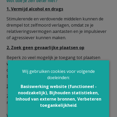
Wat doe je zelf beter niet?
1.
Vermijd alcohol en drugs
Stimulerende en verdovende middelen kunnen de
drempel tot zelfmoord verlagen, omdat ze je
relativeringsvermogen aantasten en je impulsiever
of agressiever kunnen maken.
2.
Zoek geen gevaarlijke plaatsen op
Beperk zo veel mogelijk je toegang tot plaatsen
waar je een zelfmoordpoging zou kunnen
ondernemen. Zorg dat je zo weinig mogelijk alleen
Wij gebruiken cookies voor volgende
bent en zoek afleiding.
doeleinden:
3.
Sluit jezelf niet op
Basiswerking website (functioneel -
noodzakelijk), Bijhouden statistieken,
Zorg dat de nooddiensten of andere hulpverleners
Inhoud van externe bronnen, Verbeteren
makkelijk bij jou kunnen raken als het nodig is.
toegankelijkheid
.
Wat kan je als naaste doen?