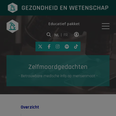
Educatief pakket
Onderwerpen
NL
FR
Klik op deze link om toegankelij
Eerste hulp
Zelfmoordgedachten
Gezondheid in de media
- Betrouwbare medische info op mensenmaat -
Overzicht