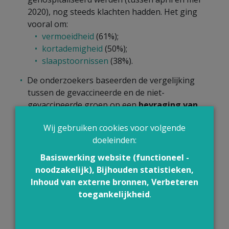
2020), nog steeds klachten hadden. Het ging
vooral om:
vermoeidheid
(61%);
kortademigheid
(50%);
slaapstoornissen
(38%).
De onderzoekers baseerden de vergelijking
tussen de gevaccineerde en de niet-
gevaccineerde groep op een
bevraging van
symptomen
met een sterk
subjectieve
Wij gebruiken cookies voor volgende
component.
doeleinden:
De personen uit de gevaccineerde groep waren
Basiswerking website (functioneel -
niet echt vergelijkbaar
met de personen uit de
noodzakelijk), Bijhouden statistieken,
niet-gevaccineerde groep:
Inhoud van externe bronnen, Verbeteren
Ze waren gemiddeld 9 jaar ouder.
toegankelijkheid
.
Ze hadden veel vaker bijkomende
aandoeningen, waaronder
diabetes
en
chronische hart- of longziekten. Dat is