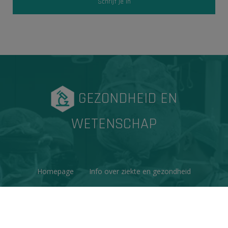
GEZONDHEID EN
WETENSCHAP
Homepage
Info over ziekte en gezondheid
Factchecks
Ons project
Contacteer ons
Disclaimer & Copyright
Privacy