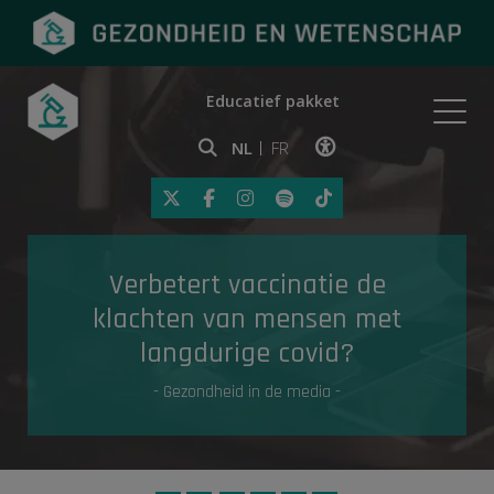
Educatief pakket
Onderwerpen
NL
FR
Klik op deze link om toegankelij
Eerste hulp
Verbetert vaccinatie de
Gezondheid in de media
klachten van mensen met
langdurige covid?
- Gezondheid in de media -