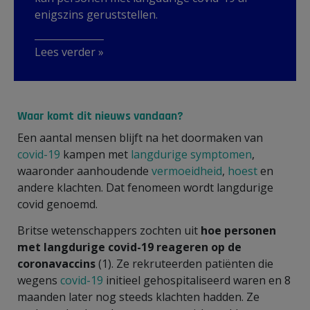
enigszins geruststellen.
Lees verder »
Waar komt dit nieuws vandaan?
Een aantal mensen blijft na het doormaken van
covid-19
kampen met
langdurige symptomen
,
waaronder aanhoudende
vermoeidheid
,
hoest
en
andere klachten. Dat fenomeen wordt langdurige
covid genoemd.
Britse wetenschappers zochten uit
hoe personen
met langdurige covid-19 reageren op de
coronavaccins
(1). Ze rekruteerden patiënten die
wegens
covid-19
initieel gehospitaliseerd waren en 8
maanden later nog steeds klachten hadden. Ze