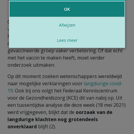
logisch, want om die redenen werden ze
OK
eerder gevaccineerd.
Ook in de niet-gevaccineerde groep verminderde de
Afwijzen
vermoeidheid
tegen het einde van de studieperiode.
Het
verschil
zat vooral in de
kortademigheid
en in
Lees meer
de
slaapstoornissen
. Op dat vlak was er in de
gevaccineerde groep vaker verbetering. Of dat echt
met het vaccin te maken heeft, moet verder
onderzoek uitmaken.
Op dit moment zoeken wetenschappers wereldwijd
naar mogelijke verklaringen voor
langdurige covid-
19
. Ook bij ons volgt het Federaal Kenniscentrum
voor de Gezondheidszorg (KCE) dit van nabij op. Uit
een tussentijdse analyse die deze week (18 mei 2021)
werd vrijgegeven, blijkt dat de
oorzaak van de
langdurige klachten nog
grotendeels
onverklaard
blijft (2).