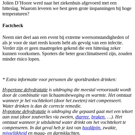
Jolien D’Hoore werd naar het ziekenhuis afgevoerd met een
hitteslag. Waarom leveren we best geen grote inspanningen bij hoge
temperaturen?
Factcheck
Neem niet deel aan een event bij extreme weersomstandigheden of
als je voor de start reeds koorts hebt als gevolg van een infectie.
Verder zijn er geen maatregelen gekend die een hitteslag zeker
kunnen voorkomen. Sporters die beter geacclimatiseerd zijn, zouden
minder risico lopen.
* Extra informatie voor personen die sportdranken drinken:
Hypertone dehydratatie
is uitdroging die meestal veroorzaakt wordt
door de combinatie van lichaamsbeweging en warmte. Het ontstaat
wanneer je het vochttekort (door het zweten) niet compenseert.
Water drinken is dan de correcte remedie.
Hypotone dehydratatie
is uitdroging die gepaard gaat met een tekort
aan zout (door zoutverlies via zweten,
diarree
,
braken
, …). Het
ontstaat wanneer je uitsluitend water drinkt om het vochttekort te
compenseren. In dat geval heb je last van
hoofdpijn
, zwakte,
misselijkheid
en maag- en darmklachten.