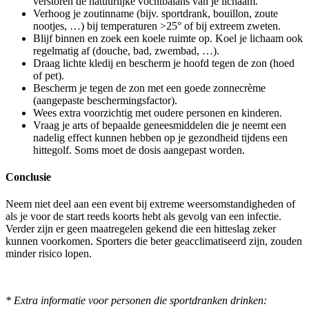
verstoren de natuurlijke vochtbalans van je lichaam.
Verhoog je zoutinname (bijv. sportdrank, bouillon, zoute
nootjes, …) bij temperaturen >25° of bij extreem zweten.
Blijf binnen en zoek een koele ruimte op. Koel je lichaam ook
regelmatig af (douche, bad, zwembad, …).
Draag lichte kledij en bescherm je hoofd tegen de zon (hoed
of pet).
Bescherm je tegen de zon met een goede zonnecrème
(aangepaste beschermingsfactor).
Wees extra voorzichtig met oudere personen en kinderen.
Vraag je arts of bepaalde geneesmiddelen die je neemt een
nadelig effect kunnen hebben op je gezondheid tijdens een
hittegolf. Soms moet de dosis aangepast worden.
Conclusie
Neem niet deel aan een event bij extreme weersomstandigheden of
als je voor de start reeds koorts hebt als gevolg van een infectie.
Verder zijn er geen maatregelen gekend die een hitteslag zeker
kunnen voorkomen. Sporters die beter geacclimatiseerd zijn, zouden
minder risico lopen.
* Extra informatie voor personen die sportdranken drinken: