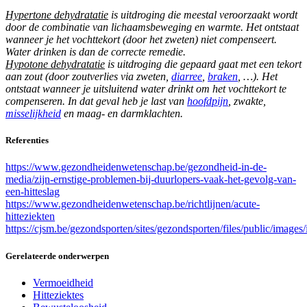
Hypertone dehydratatie
is uitdroging die meestal veroorzaakt wordt
door de combinatie van lichaamsbeweging en warmte. Het ontstaat
wanneer je het vochttekort (door het zweten) niet compenseert.
Water drinken is dan de correcte remedie.
Hypotone dehydratatie
is uitdroging die gepaard gaat met een tekort
aan zout (door zoutverlies via zweten,
diarree
,
braken
, …). Het
ontstaat wanneer je uitsluitend water drinkt om het vochttekort te
compenseren. In dat geval heb je last van
hoofdpijn
, zwakte,
misselijkheid
en maag- en darmklachten.
Referenties
https://www.gezondheidenwetenschap.be/gezondheid-in-de-
media/zijn-ernstige-problemen-bij-duurlopers-vaak-het-gevolg-van-
een-hitteslag
https://www.gezondheidenwetenschap.be/richtlijnen/acute-
hitteziekten
https://cjsm.be/gezondsporten/sites/gezondsporten/files/public/imag
Gerelateerde onderwerpen
Vermoeidheid
Hitteziektes