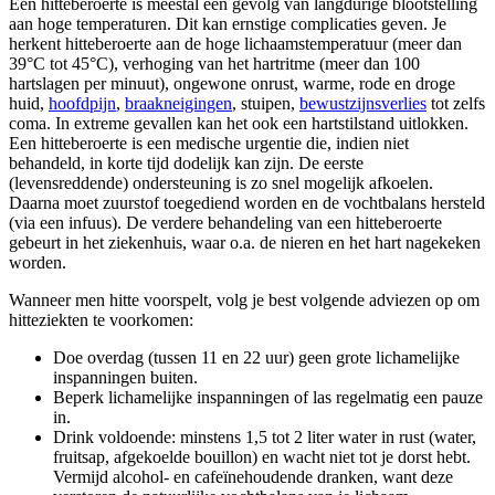
Een hitteberoerte is meestal een gevolg van langdurige blootstelling
aan hoge temperaturen. Dit kan ernstige complicaties geven. Je
herkent hitteberoerte aan de hoge lichaamstemperatuur (meer dan
39°C tot 45°C), verhoging van het hartritme (meer dan 100
hartslagen per minuut), ongewone onrust, warme, rode en droge
huid,
hoofdpijn
,
braakneigingen
, stuipen,
bewustzijnsverlies
tot zelfs
coma. In extreme gevallen kan het ook een hartstilstand uitlokken.
Een hitteberoerte is een medische urgentie die, indien niet
behandeld, in korte tijd dodelijk kan zijn. De eerste
(levensreddende) ondersteuning is zo snel mogelijk afkoelen.
Daarna moet zuurstof toegediend worden en de vochtbalans hersteld
(via een infuus). De verdere behandeling van een hitteberoerte
gebeurt in het ziekenhuis, waar o.a. de nieren en het hart nagekeken
worden.
Wanneer men hitte voorspelt, volg je best volgende adviezen op om
hitteziekten te voorkomen:
Doe overdag (tussen 11 en 22 uur) geen grote lichamelijke
inspanningen buiten.
Beperk lichamelijke inspanningen of las regelmatig een pauze
in.
Drink voldoende: minstens 1,5 tot 2 liter water in rust (water,
fruitsap, afgekoelde bouillon) en wacht niet tot je dorst hebt.
Vermijd alcohol- en cafeïnehoudende dranken, want deze