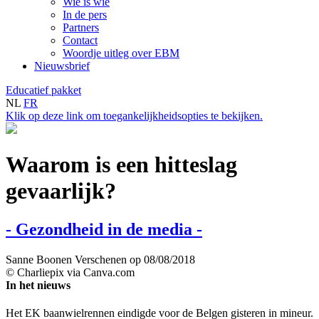
Wie is wie
In de pers
Partners
Contact
Woordje uitleg over EBM
Nieuwsbrief
Educatief pakket
NL
FR
Klik op deze link om toegankelijkheidsopties te bekijken.
Waarom is een hitteslag
gevaarlijk?
- Gezondheid in de media -
Sanne Boonen
Verschenen op 08/08/2018
© Charliepix via Canva.com
In het nieuws
Het EK baanwielrennen eindigde voor de Belgen gisteren in mineur.