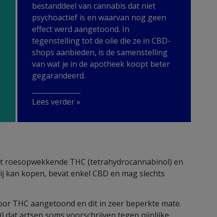
bestanddeel van cannabis dat niet
psychoactief is en waarvan nog geen
effect werd aangetoond. In
tegenstelling tot de olie die ze in CBD-
shops aanbieden, is de samenstelling
van wat je in de apotheek koopt beter
gegarandeerd.
Lees verder »
et roesopwekkende THC (tetrahydrocannabinol) en
vrij kan kopen, bevat enkel CBD en mag slechts
oor THC aangetoond en dit in zeer beperkte mate.
) dat artsen soms voorschrijven tegen pijnlijke