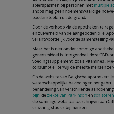
spierspasmen bij personen met
multiple s
shops mag geen noemenswaardige hoeveelh
paddenstoelen uit de grond.
Door de verkoop via de apotheken te regel
en zuiverheid van de aangeboden olie. Apot
verantwoordelijk voor de samenstelling va
Maar het is niet omdat sommige apotheken
geneesmiddel is. Integendeel, deze CBD-p
voedingssupplement (zoals vitamines). Mee
consumptie’, terwijl de meeste mensen ze 
Op de website van Belgische apothekers le
wetenschappelijke bevindingen het gebruik
behandeling van verschillende aandoening
pijn
, de
ziekte van Parkinson
en
schizofre
die sommige websites toeschrijven aan CB
er weinig studies bij mensen.