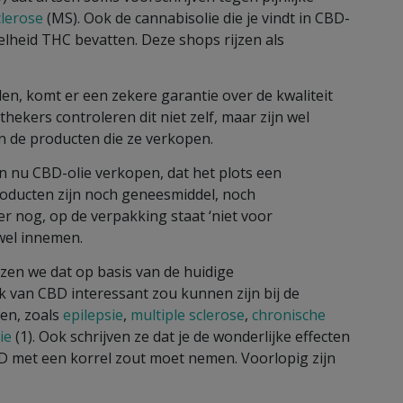
clerose
(MS). Ook de cannabisolie die je vindt in CBD-
eid THC bevatten. Deze shops rijzen als
en, komt er een zekere garantie over de kwaliteit
hekers controleren dit niet zelf, maar zijn wel
n de producten die ze verkopen.
 nu CBD-olie verkopen, dat het plots een
roducten zijn noch geneesmiddel, noch
r nog, op de verpakking staat ‘niet voor
wel innemen.
zen we dat op basis van de huidige
 van CBD interessant zou kunnen zijn bij de
en, zoals
epilepsie
,
multiple sclerose
,
chronische
nie
(1). Ook schrijven ze dat je de wonderlijke effecten
D met een korrel zout moet nemen. Voorlopig zijn