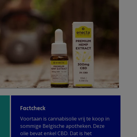
Factcheck
Voortaan is cannabisolie vrij te koop in
sommige Belgische apotheken. Deze
olie bevat enkel CBD. Dat is het