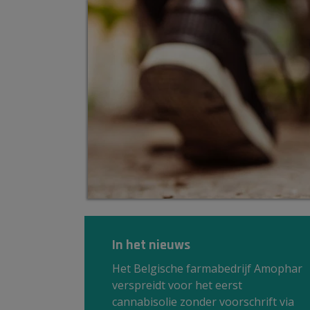
In het nieuws
Het Belgische farmabedrijf Amophar
verspreidt voor het eerst
cannabisolie zonder voorschrift via