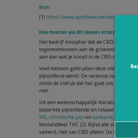
Bron
(1)
https://www.apotheek.be/nieuws/cannab
Hoe moeten we dit nieuws interpreteren?
Het bedrijf Amophar dat de CBD-producten
tegemoetkomen aan de groeiende vraag er
aan dan wat je koopt in de CBD-shops. On
Ba
Veel mensen gebruiken deze olie omdat ze 
pijnstillend werkt. De verkoop van CBD-p
minst de indruk dat het gaat om een wer
niet.
Uit een wetenschappelijk literatuuroverzic
beperkte pijnstillende en relaxerende wer
MS
,
chronische pijn
en
epilepsie
. Deze wer
bestanddeel THC (2). Bijna alle studies o
samen), niet van CBD alleen. De effecten va