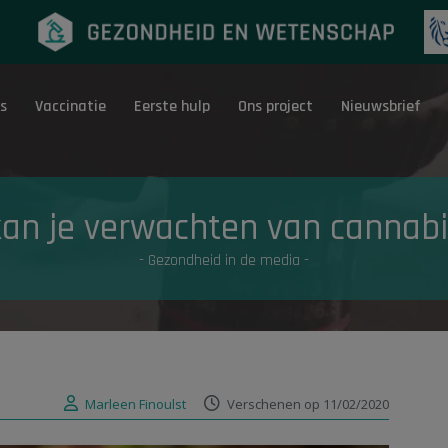
s
Vaccinatie
Eerste hulp
Ons project
Nieuwsbrief
Eerste hulp
G
an je verwachten van cannabi
- Gezondheid in de media -
Marleen Finoulst
Verschenen op 11/02/2020