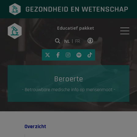
Educatief pakket
Onderwerpen
NL
FR
Klik op deze link om toegankelij
Eerste hulp
Beroerte
Gezondheid in de media
- Betrouwbare medische info op mensenmaat -
Overzicht