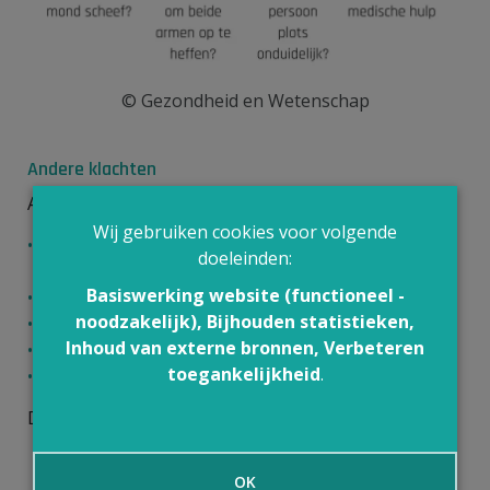
© Gezondheid en Wetenschap
Andere klachten
Andere mogelijke klachten zijn:
Wij gebruiken cookies voor volgende
gevoelloosheid of tintelingen aan één kant van je
doeleinden:
lichaam;
Basiswerking website (functioneel -
problemen met je zicht;
noodzakelijk), Bijhouden statistieken,
ernstige hoofdpijn;
Inhoud van externe bronnen, Verbeteren
duizeligheid;
toegankelijkheid
.
evenwichtsproblemen.
Deze klachten verschijnen allemaal
plots
.
OK