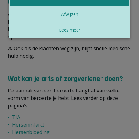
Wat kan je zelf doen?
Als je denkt dat jij of iemand anders een beroerte
Afwijzen
heeft,
bel dan onmiddellijk 112
. Elke minuut telt:
hoe sneller de behandeling start, hoe beter de kans
Lees meer
op herstel.
⚠️
Ook als de klachten weg zijn, blijft snelle medische
hulp nodig.
Wat kan je arts of zorgverlener doen?
De aanpak van een beroerte hangt af van welke
vorm van beroerte je hebt. Lees verder op deze
pagina’s:
TIA
Herseninfarct
Hersenbloeding