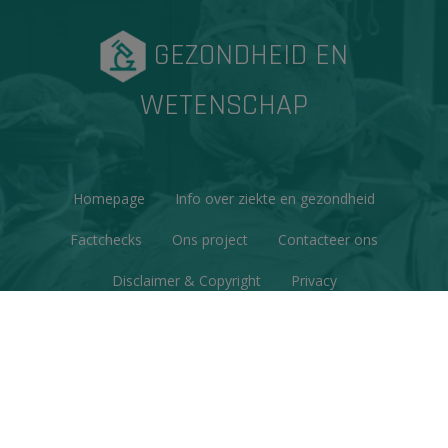
GEZONDHEID EN
WETENSCHAP
Homepage
Info over ziekte en gezondheid
Factchecks
Ons project
Contacteer ons
Disclaimer & Copyright
Privacy