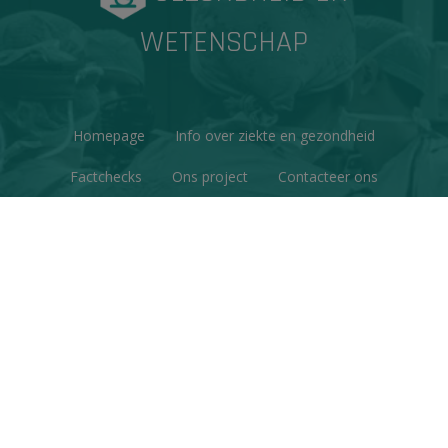
WETENSCHAP
Homepage
Info over ziekte en gezondheid
Factchecks
Ons project
Contacteer ons
Disclaimer & Copyright
Privacy