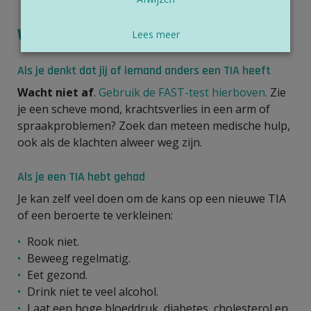
Wat kan je zelf doen?
Lees meer
Als je denkt dat jij of iemand anders een TIA heeft
Wacht niet af
.
Gebruik de FAST-test hierboven.
Zie
je een scheve mond, krachtsverlies in een arm of
spraakproblemen? Zoek dan meteen medische hulp,
ook als de klachten alweer weg zijn.
Als je een TIA hebt gehad
Je kan zelf veel doen om de kans op een nieuwe TIA
of een beroerte te verkleinen:
Rook niet.
Beweeg regelmatig.
Eet gezond.
Drink niet te veel alcohol.
Laat een hoge bloeddruk, diabetes, cholesterol en