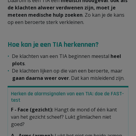
Daarom is een TIA een
medisch noodgeval
:
ook als
de klachten alweer verdwenen zijn, moet je
meteen medische hulp zoeken
. Zo kan je de kans
op een beroerte sterk verkleinen.
Hoe kan je een TIA herkennen?
De klachten van een TIA beginnen meestal
heel
plots
.
De klachten lijken op die van een beroerte, maar
gaan daarna weer over
. Dat kan misleidend zijn.
Herken de alarmsignalen van een TIA: doe de FAST-
test
F -
Face
(gezicht):
Hangt de mond of één kant
van het gezicht scheef? Lukt glimlachen niet
goed?
A -
Arms
(armen):
Lukt het niet om beide armen