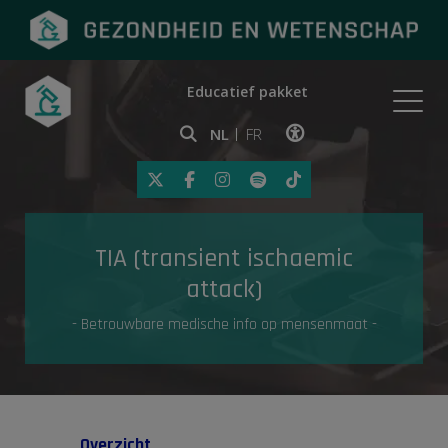
Educatief pakket
Onderwerpen
NL
FR
Klik op deze link om toegankelij
Eerste hulp
TIA (transient ischaemic
Gezondheid in de media
attack)
- Betrouwbare medische info op mensenmaat -
Overzicht