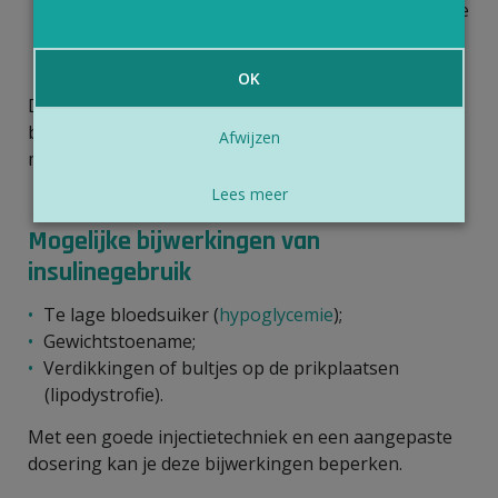
je met het
vliegtuig
reist. In het vrachtruim kan de
temperatuur onder nul zakken. De insuline is dan
niet meer bruikbaar.
OK
Dit zijn algemene adviezen. Je zorgverlener
bespreekt met jou hoe je jouw specifieke product
Afwijzen
moet bewaren.
Lees meer
Mogelijke bijwerkingen van
insulinegebruik
Te lage bloedsuiker (
hypoglycemie
);
Gewichtstoename;
Verdikkingen of bultjes op de prikplaatsen
(lipodystrofie).
Met een goede injectietechniek en een aangepaste
dosering kan je deze bijwerkingen beperken.