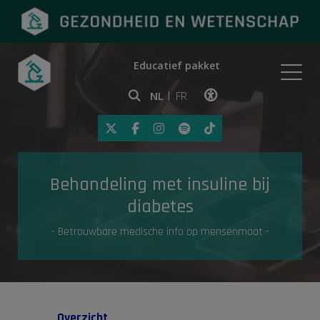
Educatief pakket
Onderwerpen
NL
FR
Klik op deze link om toegankelij
Eerste hulp
Behandeling met insuline bij
Gezondheid in de media
diabetes
- Betrouwbare medische info op mensenmaat -
Overzicht