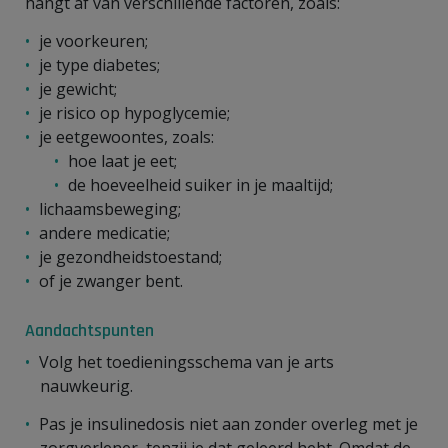
hangt af van verschillende factoren, zoals:
je voorkeuren;
je type diabetes;
je gewicht;
je risico op hypoglycemie;
je eetgewoontes, zoals:
hoe laat je eet;
de hoeveelheid suiker in je maaltijd;
lichaamsbeweging;
andere medicatie;
je gezondheidstoestand;
of je zwanger bent.
Aandachtspunten
Volg het toedieningsschema van je arts
nauwkeurig.
Pas je insulinedosis niet aan zonder overleg met je
zorgverlener, tenzij je dat geleerd hebt. Omdat de