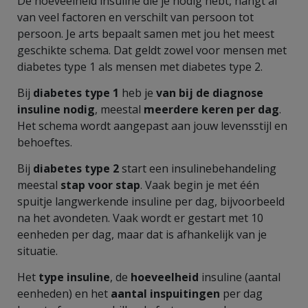
De hoeveelheid insuline die je nodig hebt, hangt af
van veel factoren en verschilt van persoon tot
persoon. Je arts bepaalt samen met jou het meest
geschikte schema. Dat geldt zowel voor mensen met
diabetes type 1 als mensen met diabetes type 2.
Bij
diabetes type 1
heb je
van bij de diagnose
insuline nodig
, meestal
meerdere keren per dag
.
Het schema wordt aangepast aan jouw levensstijl en
behoeftes.
Bij
diabetes type 2
start een insulinebehandeling
meestal
stap voor stap
. Vaak begin je met één
spuitje langwerkende insuline per dag, bijvoorbeeld
na het avondeten. Vaak wordt er gestart met 10
eenheden per dag, maar dat is afhankelijk van je
situatie.
Het
type insuline
, de
hoeveelheid
insuline (aantal
eenheden) en het
aantal inspuitingen
per dag