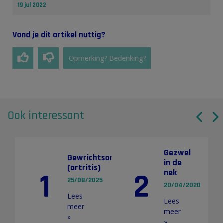
19 jul 2022
Vond je dit artikel nuttig?
Opmerking? Bedenking?
Ook interessant
Gezwel
Gewrichtsontstekingen
in de
(artritis)
nek
1
2
25/08/2025
20/04/2020
Lees
Lees
meer
meer
»
»