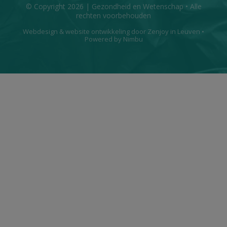
© Copyright 2026 | Gezondheid en Wetenschap • Alle
rechten voorbehouden
Webdesign
&
website ontwikkeling
door
Zenjoy in Leuven
•
Powered by Nimbu