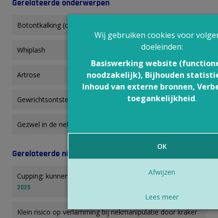
Gerelateerde onderwerpen
Botontkalking (osteoporose)
Wij gebruiken cookies voor volge
doeleinden:
Whiplash
Basiswerking website (functione
noodzakelijk), Bijhouden statisti
Artrose
Inhoud van externe bronnen, Verb
toegankelijkheid
.
Gewrichtsontstekingen (artritis)
Gezwel in de nek
OK
Gerelateerde nieuwsberichten
Afwijzen
Cupping: kunnen vacuüm kopjes rugpijn verlichten?
02 dec
2025
Lees meer
Klein risico op verlamming bij nekmanipulatie door kraker