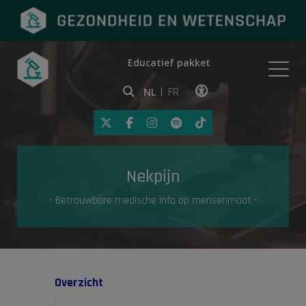
Educatief pakket
Onderwerpen
NL
FR
Klik op deze link om toegankelij
Eerste hulp
Nekpijn
Gezondheid in de media
- Betrouwbare medische info op mensenmaat -
Overzicht