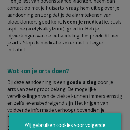
Heb je last van bovenstaande klachten, neem dan
contact op met je huisarts. Vraag hem uitleg over je
aandoening en zorg dat je de alarmtekenen van
bloedklonters goed kent.
Neem je medicatie
, zoals
aspirine (acetylsalicylzuur), goed in. Heb je
bijwerkingen van de behandeling, bespreek dit met
je arts. Stop de medicatie zeker niet uit eigen
initiatief.
Wat kan je arts doen?
Bij deze aandoening is een
goede uitleg
door je
arts van zeer groot belang! De mogelijke
verwikkelingen van de ziekte kunnen immers ernstig
en zelfs levensbedreigend zijn. Het krijgen van
voldoende informatie verhoogt bovendien je
motivatie
om de medicatie juist te nemen.
Wij gebruiken cookies voor volgende
De behandeling is gericht op het
vermijden van