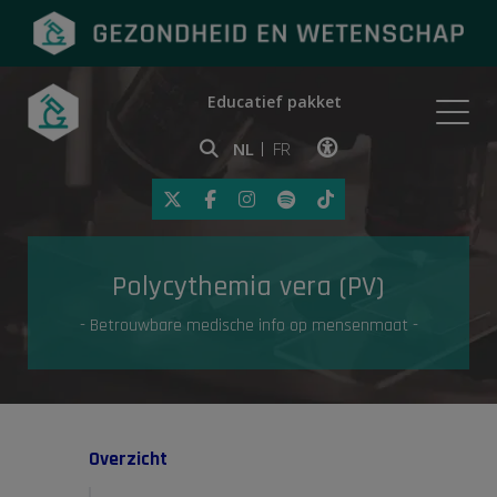
Educatief pakket
Onderwerpen
NL
FR
Klik op deze link om toegankelij
Eerste hulp
Polycythemia vera (PV)
Gezondheid in de media
- Betrouwbare medische info op mensenmaat -
Overzicht