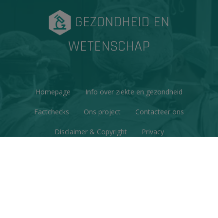
GEZONDHEID EN
WETENSCHAP
Homepage
Info over ziekte en gezondheid
Factchecks
Ons project
Contacteer ons
Disclaimer & Copyright
Privacy