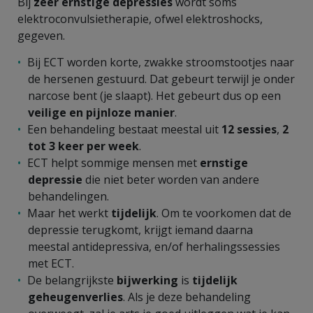
Bij
zeer ernstige depressies
wordt soms
elektroconvulsietherapie, ofwel elektroshocks,
gegeven.
Bij ECT worden korte, zwakke stroomstootjes naar
de hersenen gestuurd. Dat gebeurt terwijl je onder
narcose bent (je slaapt). Het gebeurt dus op een
veilige en pijnloze manier
.
Een behandeling bestaat meestal uit
12 sessies
,
2
tot 3 keer per week
.
ECT helpt sommige mensen met
ernstige
depressie
die niet beter worden van andere
behandelingen.
Maar het werkt
tijdelijk
. Om te voorkomen dat de
depressie terugkomt, krijgt iemand daarna
meestal antidepressiva, en/of herhalingssessies
met ECT.
De belangrijkste
bijwerking
is
tijdelijk
geheugenverlies
. Als je deze behandeling