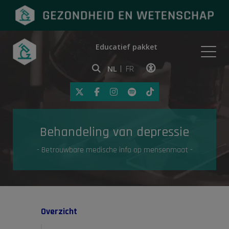
Educatief pakket
Onderwerpen
NL
FR
Klik op deze link om toegankelij
Eerste hulp
Behandeling van depressie
Gezondheid in de media
- Betrouwbare medische info op mensenmaat -
Overzicht