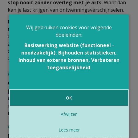
stop nooit zonder overleg met je arts.
Want dan
kan je last krijgen van ontwenningsverschijnselen.
Maakte je al eerder een
depressie
door en
Wij gebruiken cookies voor volgende
reageerde je toen goed op de medicatie? Dan kan
doeleinden:
een
onderhoudsbehandeling
nodig zijn. Dat is
zeker het geval na meerdere depressies. Een
Basiswerking website (functioneel -
onderhoudsbehandeling kan voor meerdere jaren
noodzakelijk), Bijhouden statistieken,
zijn, en soms voor de rest van je leven.
Inhoud van externe bronnen, Verbeteren
toegankelijkheid
.
Welke medicatie kan je nemen?
Vraag steeds raad aan je arts
of apotheker
voor
je een geneesmiddel tegen
depressie
inneemt. Soms
mag het niet gecombineerd worden met medicatie
OK
die je al gebruikt. Ben je zwanger? Start dan zeker
nooit op eigen initiatief met medicatie.
Afwijzen
Antidepressiva
Lees meer
Er zijn verschillende antidepressiva. Samen met je