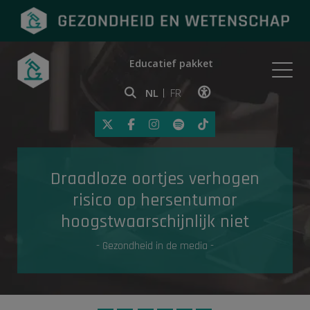
Educatief pakket
Onderwerpen
NL
FR
Klik op deze link om toegankelij
Eerste hulp
Draadloze oortjes verhogen
Gezondheid in de media
risico op hersentumor
hoogstwaarschijnlijk niet
- Gezondheid in de media -