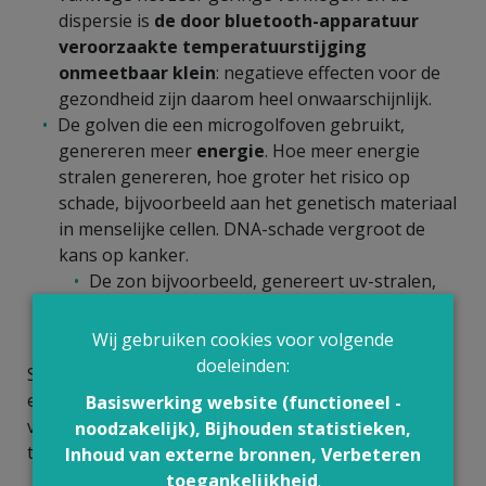
dispersie is
de door bluetooth-apparatuur
veroorzaakte temperatuurstijging
onmeetbaar klein
: negatieve effecten voor de
gezondheid zijn daarom heel onwaarschijnlijk.
De golven die een microgolfoven gebruikt,
genereren meer
energie
. Hoe meer energie
stralen genereren, hoe groter het risico op
schade, bijvoorbeeld aan het genetisch materiaal
in menselijke cellen. DNA-schade vergroot de
kans op kanker.
De zon bijvoorbeeld, genereert uv-stralen,
wat ook een vorm van elektromagnetische
straling is, en kan huidkanker veroorzaken.
Wij gebruiken cookies voor volgende
doeleinden:
Straling die
weinig energie
genereert, stralen die
een smartphone uitzendt bijvoorbeeld, kan
Basiswerking website (functioneel -
vermoedelijk
geen schade aan het DNA
noodzakelijk), Bijhouden statistieken,
toebrengen.
Inhoud van externe bronnen, Verbeteren
toegankelijkheid
.