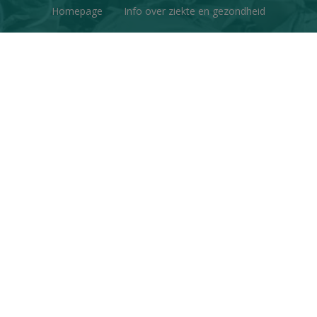
Homepage
Info over ziekte en gezondheid
Factchecks
Ons project
Contacteer ons
Disclaimer & Copyright
Privacy
© Copyright 2026 | Gezondheid en Wetenschap • Alle
rechten voorbehouden
Webdesign
&
website ontwikkeling
door
Zenjoy in Leuven
•
Powered by Nimbu