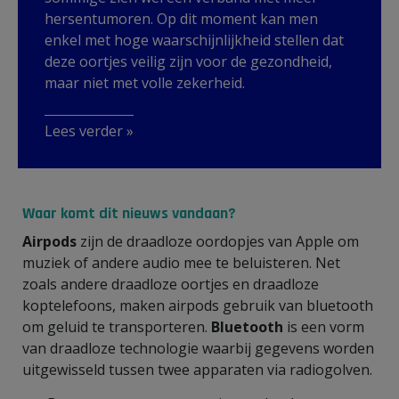
hersentumoren. Op dit moment kan men
enkel met hoge waarschijnlijkheid stellen dat
deze oortjes veilig zijn voor de gezondheid,
maar niet met volle zekerheid.
Lees verder »
Waar komt dit nieuws vandaan?
Airpods
zijn de draadloze oordopjes van Apple om
muziek of andere audio mee te beluisteren. Net
zoals andere draadloze oortjes en draadloze
koptelefoons, maken airpods gebruik van bluetooth
om geluid te transporteren.
Bluetooth
is een vorm
van draadloze technologie waarbij gegevens worden
uitgewisseld tussen twee apparaten via radiogolven.