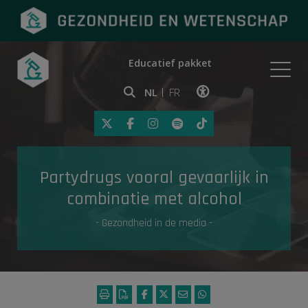
Educatief pakket
Onderwerpen
NL
FR
Klik op deze link om toegankelij
Eerste hulp
Partydrugs vooral gevaarlijk in
Gezondheid in de media
combinatie met alcohol
- Gezondheid in de media -