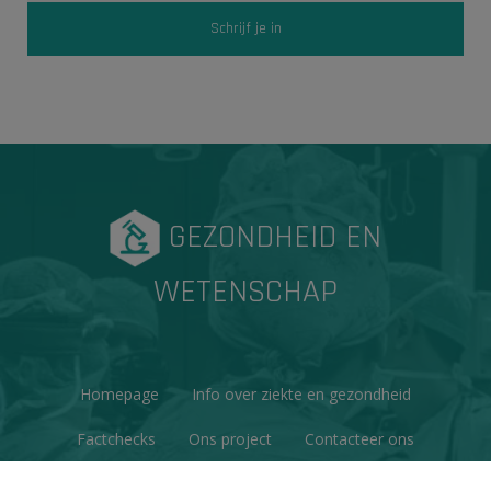
GEZONDHEID EN
WETENSCHAP
Homepage
Info over ziekte en gezondheid
Factchecks
Ons project
Contacteer ons
Disclaimer & Copyright
Privacy