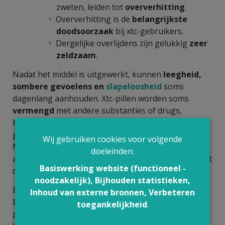
zweten, leiden tot
oververhitting
.
Oververhitting is de
belangrijkste
doodsoorzaak
bij xtc-gebruikers.
Dergelijke overlijdens zijn gelukkig
zeer
zeldzaam
.
Nadat het middel is uitgewerkt, kunnen
leegheid,
sombere gevoelens en
slapeloosheid
soms
dagenlang aanhouden. Xtc-pillen worden soms
vermengd
met andere substanties of drugs,
bedoeld of onbedoeld. Ook is de
dosis
niet altijd
gekend: een xtc-pil bevat gemiddeld 80 tot 120 mg
Wij gebruiken cookies voor volgende
MDMA, maar het driedubbele werd ook al
doeleinden:
aangetroffen in in beslag genomen pillen. Dan wordt
Basiswerking website (functioneel -
de
combinatie met alcohol
wel
gevaarlijk
.
noodzakelijk), Bijhouden statistieken,
Een
enquête
wees uit dat driekwart van de
Inhoud van externe bronnen, Verbeteren
bevraagde Australische festivalgangers die een
toegankelijkheid
.
partydrug innamen, MDMA gebruikten (2). Van New