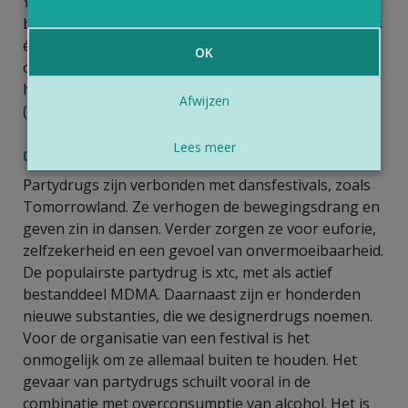
Yorkers die vaak events in nachtclubs en festivals
bijwonen, nam meer dan een kwart (26,5%) minstens
één keer MDMA (3). Een derde van de personen die
OK
op een elektronisch muziekfestival MDMA namen,
heeft dit voor het eerst gebruikt tijdens zo’n festival
Afwijzen
(4).
Lees meer
Conclusie
Partydrugs zijn verbonden met dansfestivals, zoals
Tomorrowland. Ze verhogen de bewegingsdrang en
geven zin in dansen. Verder zorgen ze voor euforie,
zelfzekerheid en een gevoel van onvermoeibaarheid.
De populairste partydrug is xtc, met als actief
bestanddeel MDMA. Daarnaast zijn er honderden
nieuwe substanties, die we designerdrugs noemen.
Voor de organisatie van een festival is het
onmogelijk om ze allemaal buiten te houden. Het
gevaar van partydrugs schuilt vooral in de
combinatie met overconsumptie van alcohol. Het is