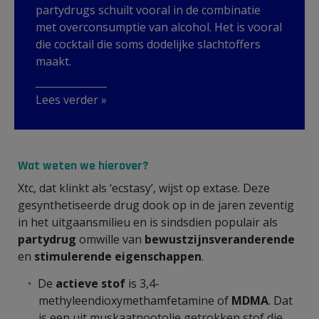
partydrugs schuilt vooral in de combinatie
met overconsumptie van alcohol. Het is vooral
die cocktail die soms dodelijke slachtoffers
maakt.
Lees verder »
Wat weten we hierover?
Xtc, dat klinkt als ‘ecstasy’, wijst op extase. Deze
gesynthetiseerde drug dook op in de jaren zeventig
in het uitgaansmilieu en is sindsdien populair als
partydrug
omwille van
bewustzijnsveranderende
en
stimulerende eigenschappen
.
De
actieve stof
is 3,4-
methyleendioxymethamfetamine of
MDMA
. Dat
is een uit muskaatnootolie getrokken stof die