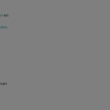
jn
en
sten
.
 van