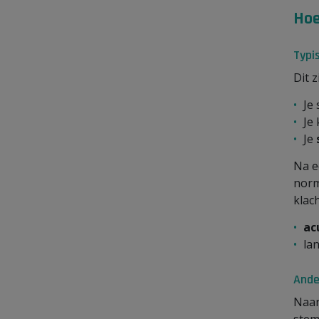
Hoe
Typi
Dit 
Je
Je
Je
Na e
norm
klac
ac
la
Ande
Naar