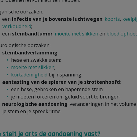
problemen en/of klachten hebben:
ganische oorzaken:
een
infectie van je bovenste luchtwegen
:
koorts
,
keelpi
verkoudheid
;
een
stembandtumor
:
moeite met slikken
en
bloed ophoe
urologische oorzaken:
stembandverlamming
:
hese en zwakke stem;
moeite met slikken
;
kortademigheid
bij inspanning.
aantasting van de spieren van je strottenhoofd
:
een hese, gebroken en haperende stem;
je moeten forceren om geluid voort te brengen.
neurologische aandoening
: veranderingen in het volume
je stem en je spreekritme.
 stelt je arts de aandoening vast?