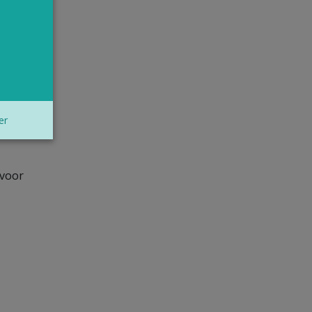
er
 voor