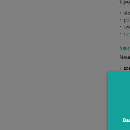
bijv
st
po
cys
tu
Neur
Neur
st
aa
(s
ee
Ba
Func