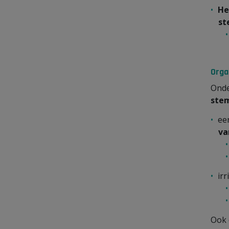
He
st
Orga
Onde
ste
ee
va
irr
Ook