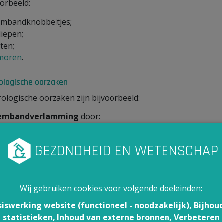
oorbeeld:
embandknobbeltjes;
liepen;
ten;
moren
.
ologische oorzaken
ologische oorzaken zijn bijvoorbeeld:
embandverlamming
door:
een zenuwaantasting (neuritis);
een zenuwletsel na een operatie of beademing (intubatie).
ntasting van de spieren van je strottenhoofd
, bijv. kra
pasmen) van bepaalde spieren in je keel (spasmodische dysfo
Wij gebruiken cookies voor volgende doeleinden:
n
neurologische aandoening,
zoals de
ziekte van Parkinso
siswerking website (functioneel - noodzakelijk), Bijhou
tionele oorzaken
statistieken, Inhoud van externe bronnen, Verbeteren