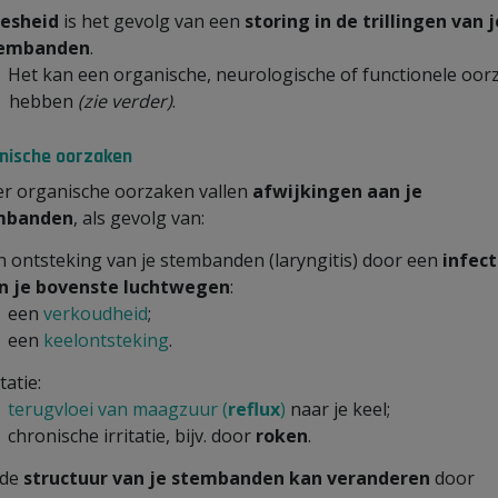
esheid
is het gevolg van een
storing in de trillingen van j
embanden
.
Het kan een organische, neurologische of functionele oor
hebben
(zie verder)
.
nische oorzaken
r organische oorzaken vallen
afwijkingen aan je
mbanden
, als gevolg van:
n ontsteking van je stembanden (laryngitis) door een
infect
n je bovenste luchtwegen
:
een
verkoudheid
;
een
keelontsteking
.
itatie:
terugvloei van maagzuur (
reflux
)
naar je keel;
chronische irritatie, bijv. door
roken
.
 de
structuur van je stembanden kan veranderen
door