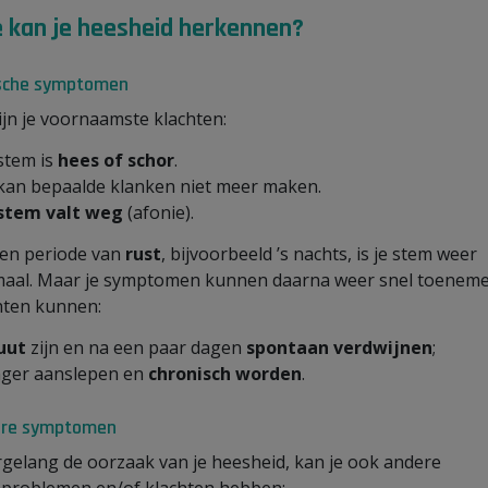
 kan je heesheid herkennen?
sche symptomen
zijn je voornaamste klachten:
 stem is
hees of schor
.
 kan bepaalde klanken niet meer maken.
stem valt weg
(afonie).
en periode van
rust
, bijvoorbeeld ’s nachts, is je stem weer
aal. Maar je symptomen kunnen daarna weer snel toeneme
hten kunnen:
uut
zijn en na een paar dagen
spontaan verdwijnen
;
nger aanslepen en
chronisch worden
.
re symptomen
gelang de oorzaak van je heesheid, kan je ook andere