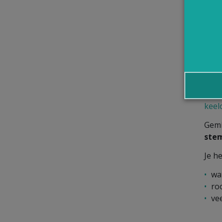
We s
ve
ov
Hoe
We h
keel
Gemi
ste
Je h
wa
ro
vee