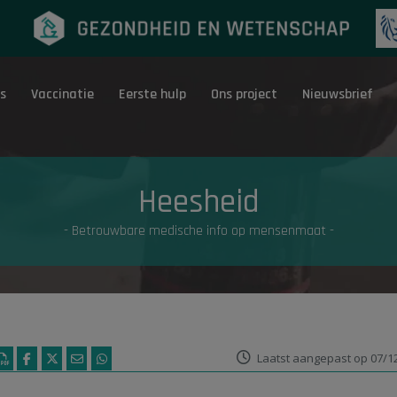
s
Vaccinatie
Eerste hulp
Ons project
Nieuwsbrief
Eerste hulp
G
Heesheid
- Betrouwbare medische info op mensenmaat -
Laatst aangepast op 07/1