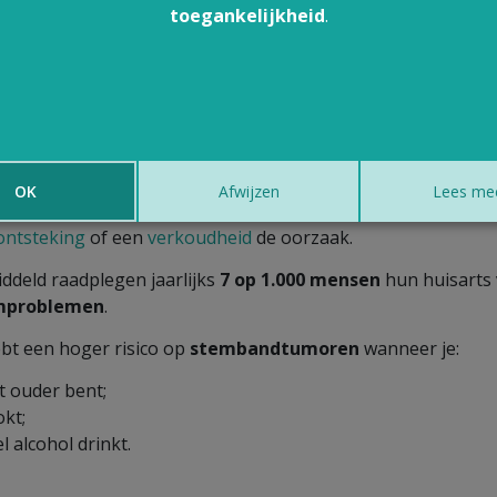
toegankelijkheid
.
preken van een functionele oorzaak wanneer je je stem:
rkeerd gebruikt
(bijv. leerkrachten, zangers);
erbelast
, bijv. door te veel en te hard te roepen.
 vaak komt heesheid voor?
OK
Afwijzen
Lees me
ebben allemaal weleens last van heesheid. Meestal is een
ontsteking
of een
verkoudheid
de oorzaak.
ddeld raadplegen jaarlijks
7 op 1.000 mensen
hun huisarts
mproblemen
.
ebt een hoger risico op
stembandtumoren
wanneer je:
t ouder bent;
okt;
l alcohol drinkt.