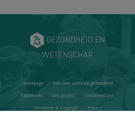
GEZONDHEID EN
WETENSCHAP
Homepage
Info over ziekte en gezondheid
Factchecks
Ons project
Contacteer ons
Disclaimer & Copyright
Privacy