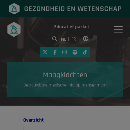
Educatief pakket
Onderwerpen
NL
FR
Klik op deze link om toegankelij
Eerste hulp
Maagklachten
Gezondheid in de media
- Betrouwbare medische info op mensenmaat -
Overzicht