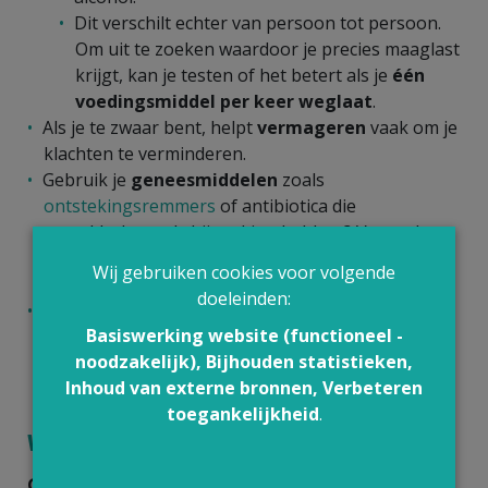
Dit verschilt echter van persoon tot persoon.
Om uit te zoeken waardoor je precies maaglast
krijgt, kan je testen of het betert als je
één
voedingsmiddel per keer weglaat
.
Als je te zwaar bent, helpt
vermageren
vaak om je
klachten te verminderen.
Gebruik je
geneesmiddelen
zoals
ontstekingsremmers
of antibiotica die
maagklachten als bijwerking hebben? Vraag dan
aan je huisarts of je ermee mag minderen of
Wij gebruiken cookies voor volgende
stoppen.
doeleinden:
Heb je last van
stress, angst, somberheid of
Basiswerking website (functioneel -
slecht slapen
? Dan is het belangrijk om hulp te
noodzakelijk), Bijhouden statistieken,
zoeken. Praat erover met je zorgverlener.
Inhoud van externe bronnen, Verbeteren
toegankelijkheid
.
Wat kan je arts of zorgverlener doen?
Geneesmiddelen
zijn
niet altijd nodig
bij