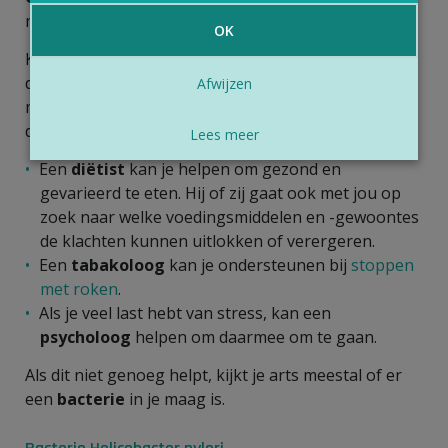
maagklachten.
OK
Keren je klachten regelmatig terug en is er een
duidelijke link met je
levensstijl
? Dan is het de
Afwijzen
moeite waard om daaraan te werken. Dat kan je
doen samen met je arts en andere zorgverleners.
Lees meer
Een
diëtist
kan je helpen om gezond en
gevarieerd te eten. Hij of zij gaat ook met jou op
zoek naar welke voedingsmiddelen en -gewoontes
de klachten kunnen uitlokken of verergeren.
Een
tabakoloog
kan je ondersteunen bij
stoppen
met roken
.
Als je veel last hebt van stress, kan een
psycholoog
helpen om daarmee om te gaan.
Als dit niet genoeg helpt, kijkt je arts meestal of er
een
bacterie
in je maag is.