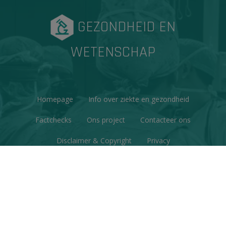
GEZONDHEID EN
WETENSCHAP
Homepage
Info over ziekte en gezondheid
Factchecks
Ons project
Contacteer ons
Disclaimer & Copyright
Privacy