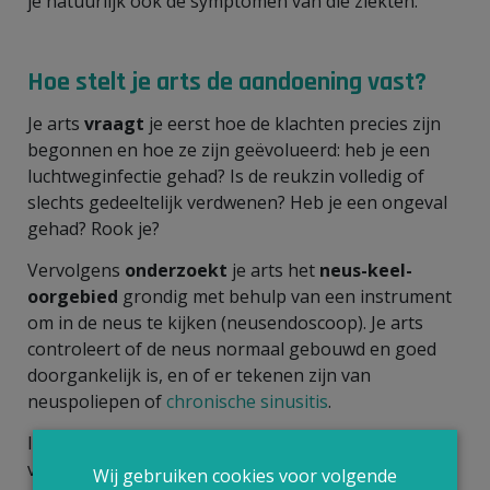
je natuurlijk ook de symptomen van die ziekten.
Hoe stelt je arts de aandoening vast?
Je arts
vraagt
je eerst hoe de klachten precies zijn
begonnen en hoe ze zijn geëvolueerd: heb je een
luchtweginfectie gehad? Is de reukzin volledig of
slechts gedeeltelijk verdwenen? Heb je een ongeval
gehad? Rook je?
Vervolgens
onderzoekt
je arts het
neus-keel-
oorgebied
grondig met behulp van een instrument
om in de neus te kijken (neusendoscoop). Je arts
controleert of de neus normaal gebouwd en goed
doorgankelijk is, en of er tekenen zijn van
neuspoliepen of
chronische sinusitis
.
Infecties in de mondholte kunnen vieze geuren
veroorzaken. Daarom gebeurt ook een grondig
Wij gebruiken cookies voor volgende