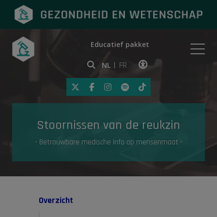
Educatief pakket
Onderwerpen
NL
FR
Klik op deze link om toegankelij
Eerste hulp
Stoornissen van de reukzin
Gezondheid in de media
- Betrouwbare medische info op mensenmaat -
Overzicht