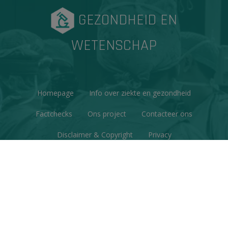
GEZONDHEID EN
WETENSCHAP
Homepage
Info over ziekte en gezondheid
Factchecks
Ons project
Contacteer ons
Disclaimer & Copyright
Privacy