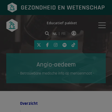
Educatief pakket
Onderwerpen
NL
FR
Klik op deze link om toegankelij
Eerste hulp
Angio-oedeem
Gezondheid in de media
- Betrouwbare medische info op mensenmaat -
Overzicht