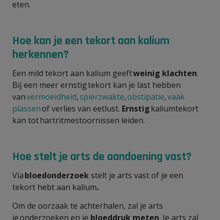
eten.
Hoe kan je een tekort aan kalium
herkennen?
Een mild tekort aan kalium geeft
weinig klachten
.
Bij een meer ernstig tekort kan je last hebben
van
vermoeidheid
,
spierzwakte
,
obstipatie
,
vaak
plassen
of verlies van eetlust.
Ernstig
kaliumtekort
kan tot hartritmestoornissen leiden.
Hoe stelt je arts de aandoening vast?
Via
bloedonderzoek
stelt je arts vast of je een
tekort hebt aan kalium
.
Om de oorzaak te achterhalen, zal je arts
je onderzoeken en je
bloeddruk meten
. Je arts zal