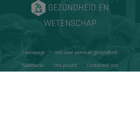
GEZONDHEID EN
WETENSCHAP
Homepage
Info over ziekte en gezondheid
Factchecks
Ons project
Contacteer ons
Disclaimer & Copyright
Privacy