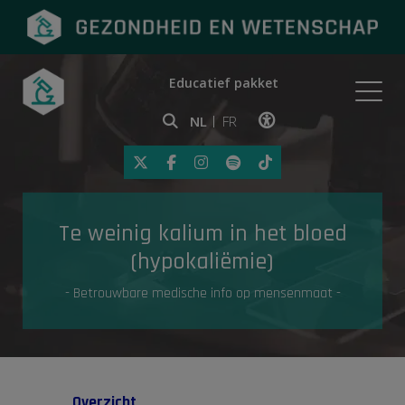
Educatief pakket
Onderwerpen
NL
FR
Klik op deze link om toegankelij
Eerste hulp
Te weinig kalium in het bloed
Gezondheid in de media
(hypokaliëmie)
- Betrouwbare medische info op mensenmaat -
Overzicht