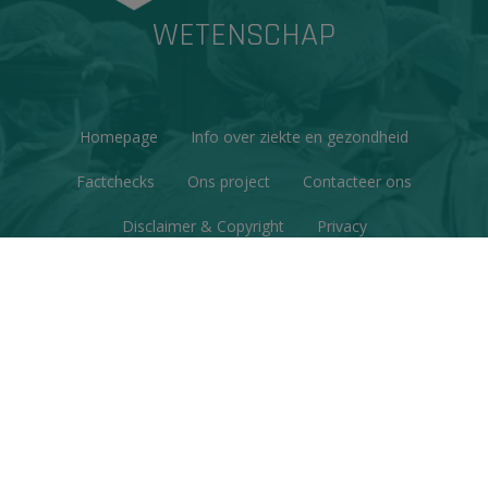
WETENSCHAP
Homepage
Info over ziekte en gezondheid
Factchecks
Ons project
Contacteer ons
Disclaimer & Copyright
Privacy