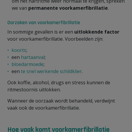
om het hartritme weer normaal te krijgen, spreken
we van
permanente voorkamerfibrillatie
.
Oorzaken van voorkamerfibrillatie
In sommige gevallen is er een
uitlokkende factor
voor voorkamerfibrillatie. Voorbeelden zijn:
koorts
;
een
hartaanval
;
bloedarmoede
;
een
te snel werkende schildklier
.
Ook koffie, alcohol, drugs en stress kunnen de
ritmestoornis uitlokken.
Wanneer de oorzaak wordt behandeld, verdwijnt
vaak ook de voorkamerfibrillatie.
Hoe vaak komt voorkamerfibrillatie