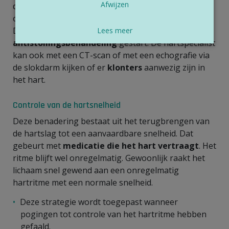
Afwijzen
die al langer dan 48 uur bezig is, of waarvan
onduidelijk is wanneer het begonnen is, is risicovol.
Daarom wordt in die gevallen eerst een
Lees meer
antistollingsbehandeling
gestart. De hartspecialist
kan ook met een CT-scan of met een echografie via
de slokdarm kijken of er
klonters
aanwezig zijn in
het hart.
Controle van de hartsnelheid
Deze benadering bestaat uit het terugbrengen van
de hartslag tot een aanvaardbare snelheid. Dat
gebeurt met
medicatie die het hart vertraagt
. Het
ritme blijft wel onregelmatig. Gewoonlijk raakt het
lichaam snel gewend aan een onregelmatig
hartritme met een normale snelheid.
Deze strategie wordt toegepast wanneer
pogingen tot controle van het hartritme hebben
gefaald.