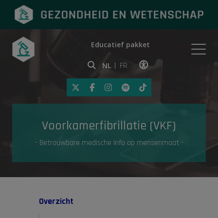
Educatief pakket
Onderwerpen
NL
FR
Klik op deze link om toegankelij
Eerste hulp
Voorkamerfibrillatie (VKF)
Gezondheid in de media
- Betrouwbare medische info op mensenmaat -
Overzicht