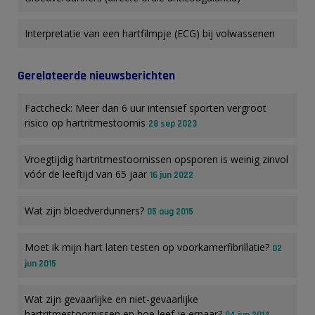
Interpretatie van een hartfilmpje (ECG) bij volwassenen
Gerelateerde nieuwsberichten
Factcheck: Meer dan 6 uur intensief sporten vergroot
risico op hartritmestoornis
28 sep 2023
Vroegtijdig hartritmestoornissen opsporen is weinig zinvol
vóór de leeftijd van 65 jaar
16 jun 2022
Wat zijn bloedverdunners?
05 aug 2015
Moet ik mijn hart laten testen op voorkamerfibrillatie?
02
jun 2015
Wat zijn gevaarlijke en niet-gevaarlijke
hartritmestoornissen en hoe leef je ernaar?
04 jun 2014