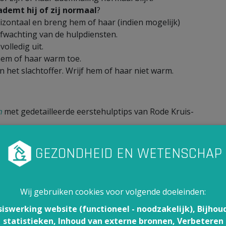
ademt hij of zij normaal
?
rizontaal en breng hem of haar (indien mogelijk)
fwachting van de hulpdiensten.
volledig uit.
hem of haar warm toe.
het slachtoffer. Wrijf hem of haar niet warm.
n
met gedetailleerde eerstehulptips van Rode Kruis-
 heb je altijd de belangrijkste eerstehulptips op zak.
 Kruis hieronder.
Wij gebruiken cookies voor volgende doeleinden:
siswerking website (functioneel - noodzakelijk), Bijhou
statistieken, Inhoud van externe bronnen, Verbeteren