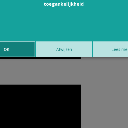
toegankelijkheid
.
OK
Afwijzen
Lees me