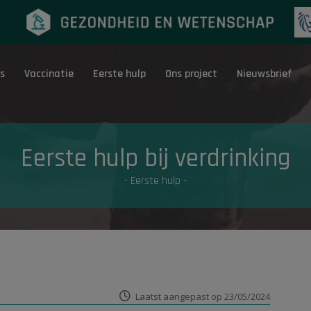
s
Vaccinatie
Eerste hulp
Ons project
Nieuwsbrief
Eerste hulp
G
Eerste hulp bij verdrinking
- Eerste hulp -
Laatst aangepast op 23/05/2024