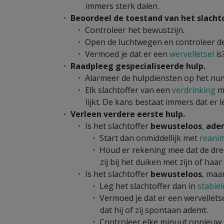
immers sterk dalen.
Beoordeel de toestand van het slachto
Controleer het bewustzijn.
Open de luchtwegen en controleer d
Vermoed je dat er een
wervelletsel
is
Raadpleeg gespecialiseerde hulp.
Alarmeer de hulpdiensten op het nu
Elk slachtoffer van een
verdrinking
mo
lijkt. De kans bestaat immers dat er l
Verleen verdere eerste hulp.
Is het slachtoffer
bewusteloos
,
adem
Start dan onmiddellijk met
reani
Houd er rekening mee dat de dr
zij bij het duiken met zijn of ha
Is het slachtoffer
bewusteloos
, maa
Leg het slachtoffer dan in
stabiel
Vermoed je dat er een wervelletse
dat hij of zij spontaan ademt.
Controleer elke minuut opnieuw o