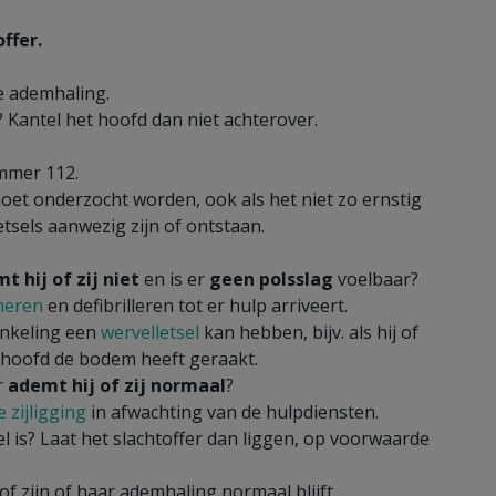
ffer.
e ademhaling.
? Kantel het hoofd dan niet achterover.
mmer 112.
et onderzocht worden, ook als het niet zo ernstig
etsels aanwezig zijn of ontstaan.
t hij of zij niet
en is er
geen polsslag
voelbaar?
meren
en defibrilleren tot er hulp arriveert.
enkeling een
wervelletsel
kan hebben, bijv. als hij of
ar hoofd de bodem heeft geraakt.
r
ademt hij of zij normaal
?
e zijligging
in afwachting van de hulpdiensten.
l is? Laat het slachtoffer dan liggen, op voorwaarde
f zijn of haar ademhaling normaal blijft.