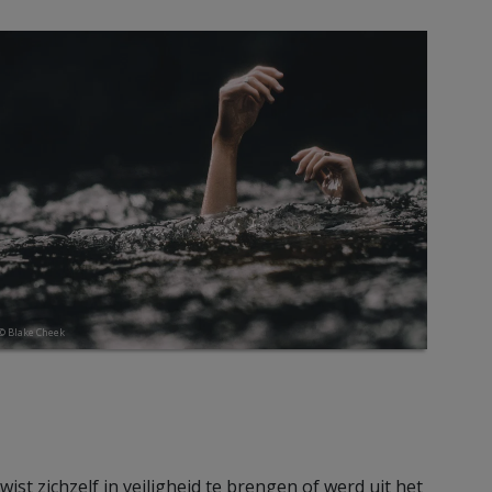
© Blake Cheek
wist zichzelf in veiligheid te brengen of werd uit het