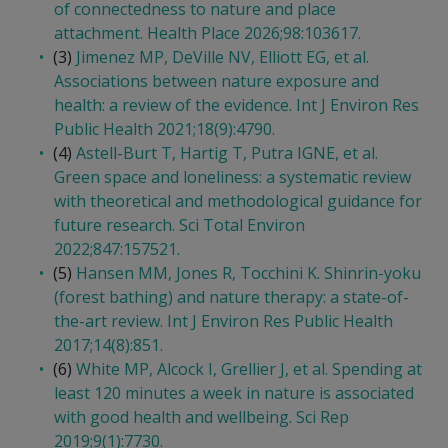
of connectedness to nature and place
attachment. Health Place 2026;98:103617.
(3)
Jimenez MP, DeVille NV, Elliott EG, et al.
Associations between nature exposure and
health: a review of the evidence. Int J Environ Res
Public Health 2021;18(9):4790.
(4)
Astell-Burt T, Hartig T, Putra IGNE, et al.
Green space and loneliness: a systematic review
with theoretical and methodological guidance for
future research. Sci Total Environ
2022;847:157521.
(5)
Hansen MM, Jones R, Tocchini K. Shinrin-yoku
(forest bathing) and nature therapy: a state-of-
the-art review. Int J Environ Res Public Health
2017;14(8):851.
(6)
White MP, Alcock I, Grellier J, et al. Spending at
least 120 minutes a week in nature is associated
with good health and wellbeing. Sci Rep
2019;9(1):7730.