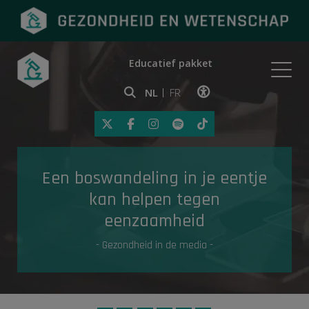
Educatief pakket
Onderwerpen
NL
FR
Klik op deze link om toegankelij
Eerste hulp
Een boswandeling in je eentje
Gezondheid in de media
kan helpen tegen
eenzaamheid
- Gezondheid in de media -