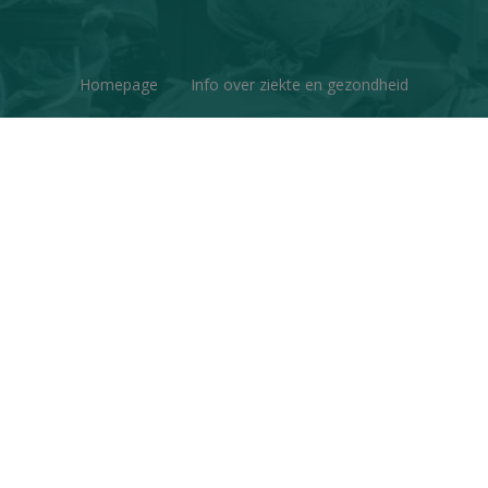
Homepage
Info over ziekte en gezondheid
Factchecks
Ons project
Contacteer ons
Disclaimer & Copyright
Privacy
© Copyright 2026 | Gezondheid en Wetenschap • Alle
rechten voorbehouden