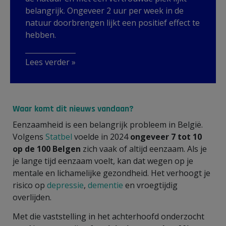
belangrijk. Ongeveer 2 uur per week in de
natuur doorbrengen lijkt een positief effect te
hebben.
Lees verder »
Waar komt dit nieuws vandaan?
Eenzaamheid is een belangrijk probleem in België.
Volgens
Statbel
voelde in 2024
ongeveer 7 tot 10
op de 100 Belgen
zich vaak of altijd eenzaam. Als je
je lange tijd eenzaam voelt, kan dat wegen op je
mentale en lichamelijke gezondheid. Het verhoogt je
risico op
depressie
,
dementie
en vroegtijdig
overlijden.
Met die vaststelling in het achterhoofd onderzocht