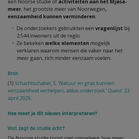
een Noorse studie of
activiteiten aan het Mjøsa-
meer
, het grootste meer van Noorwegen
,
eenzaamheid kunnen verminderen
.
De onderzoekers gebruikten een
vragenlijst
bij
2.544 inwoners uit de regio.
Ze bekeken
welke elementen
mogelijk
verklaren waarom mensen die vaker naar het
meer gaan, zich minder eenzaam voelen.
Bron
(1)
Schachtschabel, S. ‘Natuur en gras kunnen
eenzaamheid verhelpen, aldus onderzoek.’ Quest. 22
april 2026.
Hoe moet je dit nieuws interpreteren?
Wat zegt de studie echt?
De Noorse studie toont niet simpelweg: hoe meer