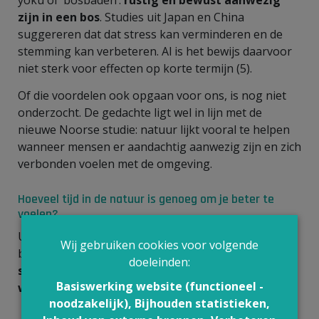
zijn in een bos
. Studies uit Japan en China
suggereren dat dat stress kan verminderen en de
stemming kan verbeteren. Al is het bewijs daarvoor
niet sterk voor effecten op korte termijn (5).
Of die voordelen ook opgaan voor ons, is nog niet
onderzocht. De gedachte ligt wel in lijn met de
nieuwe Noorse studie: natuur lijkt vooral te helpen
wanneer mensen er aandachtig aanwezig zijn en zich
verbonden voelen met de omgeving.
Hoeveel tijd in de natuur is genoeg om je beter te
voelen?
Uit een grote Britse studie bij bijna 20.000 mensen
Wij gebruiken cookies voor volgende
blijkt dat
ongeveer 2 uur per week in de natuur
doeleinden:
samenhangt met betere gezondheid en meer
Basiswerking website (functioneel -
welzijn
(6).
noodzakelijk), Bijhouden statistieken,
Dat kan bijvoorbeeld 4 keer een halfuur