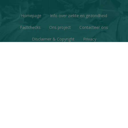
Homepage
Info over ziekte en gezondheid
Factchecks
Ons project
Contacteer ons
Disclaimer & Copyright
Privacy
© Copyright 2026 | Gezondheid en Wetenschap • Alle
rechten voorbehouden
Webdesign
&
website ontwikkeling
door
Zenjoy in Leuven
•
Powered by Nimbu