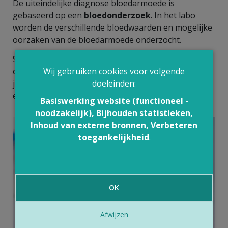
De uiteindelijke diagnose bloedarmoede is
gebaseerd op een
bloedonderzoek
. In het labo
worden de verschillende bloedwaarden en mogelijke
oorzaken van de bloedarmoede onderzocht.
Soms is er nog
verder onderzoek
nodig om de
oorzaak van de bloedarmoede te vinden. Je arts kan
Wij gebruiken cookies voor volgende
je ook doorverwijzen naar een
doeleinden:
specialist
(meestal
een hematoloog).
Basiswerking website (functioneel -
noodzakelijk), Bijhouden statistieken,
Inhoud van externe bronnen, Verbeteren
toegankelijkheid
.
OK
Afwijzen