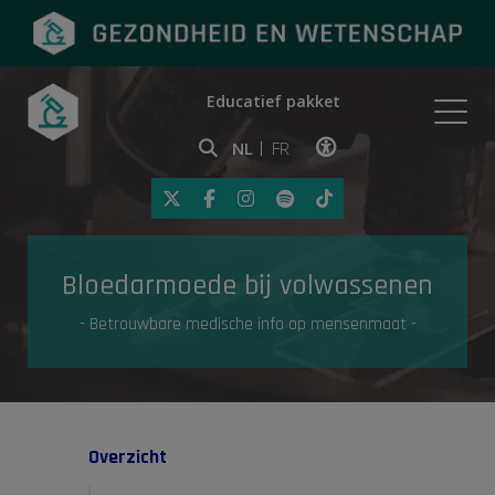
Educatief pakket
Onderwerpen
NL
FR
Klik op deze link om toegankelij
Eerste hulp
Bloedarmoede bij volwassenen
Gezondheid in de media
- Betrouwbare medische info op mensenmaat -
Overzicht