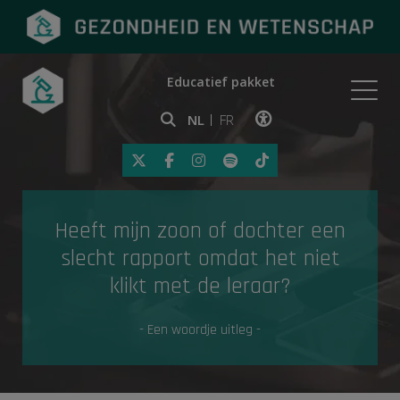
Educatief pakket
Onderwerpen
NL
FR
Klik op deze link om toegankelij
Eerste hulp
Heeft mijn zoon of dochter een
Gezondheid in de media
slecht rapport omdat het niet
klikt met de leraar?
- Een woordje uitleg -