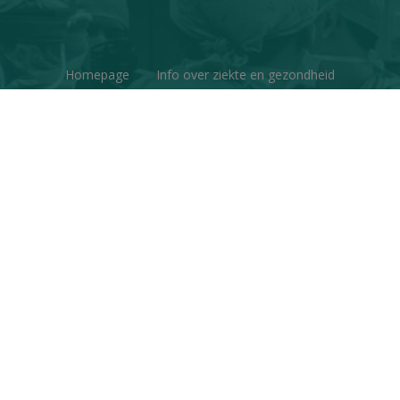
Homepage
Info over ziekte en gezondheid
Factchecks
Ons project
Contacteer ons
Disclaimer & Copyright
Privacy
© Copyright 2026 | Gezondheid en Wetenschap • Alle
rechten voorbehouden